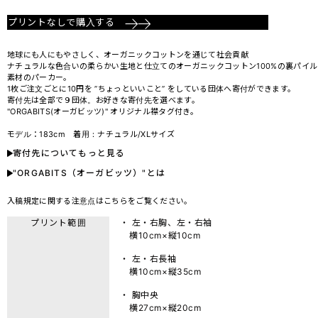
プリントなしで購入する
地球にも人にもやさしく、オーガニックコットンを通じて社会貢献
ナチュラルな色合いの柔らかい生地と仕立てのオーガニックコットン100%の裏パイル
素材のパーカー。
1枚ご注文ごとに10円を ”ちょっといいこと” をしている団体へ寄付ができます。
寄付先は全部で９団体。お好きな寄付先を選べます。
"ORGABITS(オーガビッツ)" オリジナル襟タグ付き。
モデル：183cm 着用：ナチュラル/XLサイズ
寄付先についてもっと見る
"ORGABITS（オーガビッツ）"とは
入稿規定に関する注意点は
こちら
をご覧ください。
プリント範囲
・ 左・右胸、左・右袖
横10cm×縦10cm
・ 左・右長袖
横10cm×縦35cm
・ 胸中央
横27cm×縦20cm