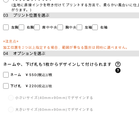
(生地に直接インクを吹き付けてプリントする方法で、柔らかい風合いに仕
がります。)
03
プリント位置を選ぶ
左胸
右胸
背中中央
胸中央
左袖
右袖
※注意点※
加工位置を2つ以上指定する場合、範囲が重なる箇所は同時に選べません。
04
オプションを選ぶ
ネームや、下げ札も1枚からデザインして付けられます
ネーム ￥550(税込)/枚
下げ札 ￥220(税込)/枚
小さいサイズ(40mm×90mm)でデザインする
大きいサイズ(60mm×90mm)でデザインする