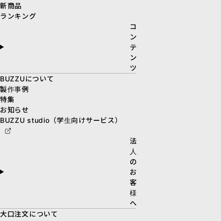
新商品
ランキング
コ
ン
テ
ン
ツ
BUZZUについて
製作事例
特集
お知らせ
BUZZU studio（学生向けサービス）
法
人
の
お
客
様
へ
大口注文について