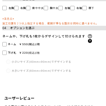
左胸
右胸
背中中央
胸中央
左袖
右袖
襟下
※注意点※
加工位置を2つ以上指定する場合、範囲が重なる箇所は同時に選べません。
04
オプションを選ぶ
ネームや、下げ札も1枚からデザインして付けられます
ネーム ￥550(税込)/枚
下げ札 ￥220(税込)/枚
小さいサイズ(40mm×90mm)でデザインする
大きいサイズ(60mm×90mm)でデザインする
ユーザーレビュー