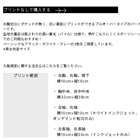
プリントなしで購入する
お腹部分にポケットが無く、広い範囲にプリントができるプルオーバータイプのパー
ーです。
生地の裏面は肌さわりの良い裏毛（パイル）仕様で、熱がこもりにくくスポーツシー
でのご利用もおすすめ！
ベーシックなブラック・ホワイト・グレーの3色をご用意しています。
※男女共通サイズ
入稿規定に関する注意点は
こちら
をご覧ください。
プリント範囲
・ 左胸、右胸、襟下
横10cm×縦10cm
・ 胸中央、背中中央
横32cm×縦38cm
・ 左袖、右袖
横10cm×縦10cm（ホワイトインクジェット、
オンデマンド転写のみ）
・ 左長袖、右長袖
横10cm×縦35cm（インクジェットのみ）