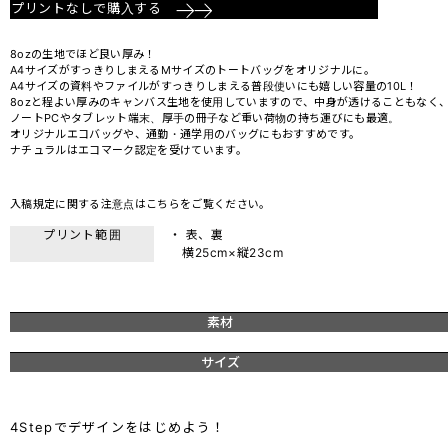
プリントなしで購入する
8ozの生地でほど良い厚み！
A4サイズがすっきりしまえるMサイズのトートバッグをオリジナルに。
A4サイズの資料やファイルがすっきりしまえる普段使いにも嬉しい容量の10L！
8ozと程よい厚みのキャンバス生地を使用していますので、中身が透けることもなく
ノートPCやタブレット端末、厚手の冊子など重い荷物の持ち運びにも最適。
オリジナルエコバッグや、通勤・通学用のバッグにもおすすめです。
ナチュラルはエコマーク認定を受けています。
入稿規定に関する注意点は
こちら
をご覧ください。
プリント範囲
・ 表、裏
横25cm×縦23cm
素材
サイズ
4Stepでデザインをはじめよう！