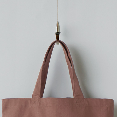
プリントなしで購入する
ランチバッグにもぴったり！
マチもたっぷりなSサイズのト
ランチバッグやお散歩グッズ
高さのある作りになっている
できます。
バッグの容量はマチもたっぷり
※ナチュラルはエコマーク認定
入稿規定に関する注意点は
こ
プリント範囲
・
横
4Stepでデザインをは