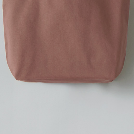
01
カラーを選ぶ
02
プリント方法を選
プリント方法の詳細
オンデマンド転写
(インクを専用フィルム
プリントしたい方におすす
ホワイトインクジェッ
(下地としてホワイトイ
する方法で、柔らかい風合