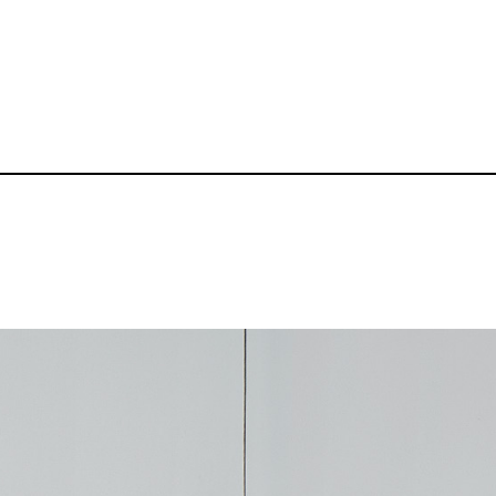
トバッグ（S）
8oz レギュラー
品番：BZ-TB017
1,430～
¥
送料無料丨※プリント代は別途発