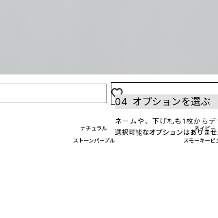
03
プリント位置を選
表
裏
※注意点※
加工位置を2つ以上指定する
04
オプションを選ぶ
ネームや、下げ札も1枚からデ
ナチュラル
ネイビー
選択可能なオプションはありませ
ストーンパープル
スモーキーピ