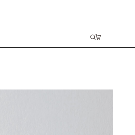
ー
生します。