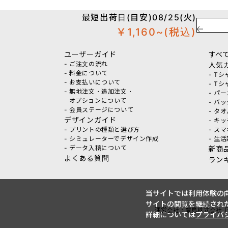
最短出荷日(目安)08/25(火)
￥1,160~
(税込)
ユーザーガイド
すべ
- ご注文の流れ
人気
- 料金について
- T
- お支払いについて
- T
- 無地注文・追加注文・
- パ
オプションについて
- バ
- 会員ステージについて
- タ
デザインガイド
- キ
- プリントの種類と選び方
- ス
- シミュレーターでデザイン作成
- 生
- データ入稿について
新商
よくある質問
ラン
当サイトでは利用体験の向
サイトの閲覧を継続された
運営会社：豊島株式会社
詳細については
プライバ