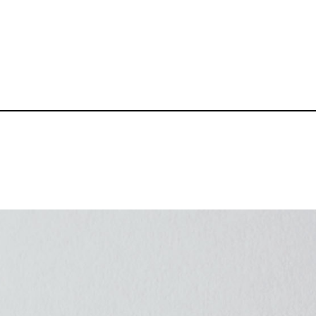
楕円型キーホルダ
品番：BZ-KH008
1,160～
¥
送料無料丨※プリント代は別途発