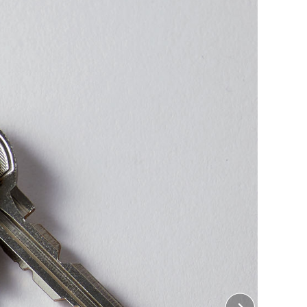
級感のある楕円型キーホルダー！
したオリジナルキーホルダーを1点から。
使用し、柔らかい触り心地が特徴の「楕円型キーホルダ
ダーの表面に全面フルカラープリントができます！
用やギフトとしてもおすすめです。
ちら
をご覧ください。
 表
5.1cm×縦8.1cm
じめよう！