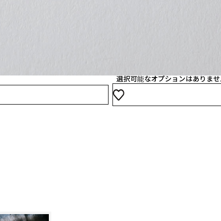
※注意点※
加工位置を2つ以上指定する
04
オプションを選ぶ
ネームや、下げ札も1枚からデ
選択可能なオプションはありませ