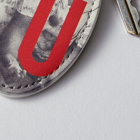
01
カラーを選ぶ
02
プリント方法を選
プリント方法の詳細
UV硬化インクジェッ
(UVライトでインクを瞬
いプリント方法です。)
03
プリント位置を選
表