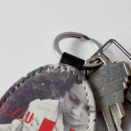
プリントなしで購入する
PU製レザー合皮を使用した高
フルカラーでオーバープリント
傷や汚れに強いレザー合皮を
ー」。
高級感のある楕円型キーホル
1点から注文できるので、個人
入稿規定に関する注意点は
こ
プリント範囲
・
横
4Stepでデザインをは