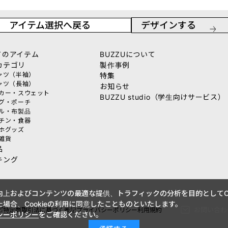
アイテム選択へ戻る
デザインする
てのアイテム
BUZZUについて
カテゴリ
製作事例
シャツ（半袖）
特集
シャツ（長袖）
お知らせ
ーカー・スウェット
BUZZU studio（学生向けサービス）
ッグ・ポーチ
オル・布製品
ッチン・食器
マホグッズ
活雑貨
品
キング
上およびコンテンツの最適な提供、トラフィックの分析を目的としてCo
場合、Cookieの利用に同意したことものといたします。
お問い合わ
特定商取引法に基づく表記
プライバシーポリシー
利用規約
シーポリシー
をご確認ください。