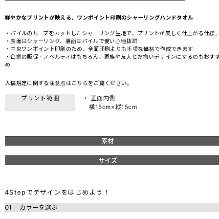
鮮やかなプリントが映える、ワンポイント印刷のシャーリングハンドタオル
・パイルのループをカットしたシャーリング生地で、プリントが美しく仕上がる仕様
・表面はシャーリング、裏面はパイルで使い心地抜群
・中央ワンポイント印刷のため、全面印刷よりも手頃な価格で作成できます
・企業の販促・ノベルティはもちろん、家族や友人とお揃いデザインにするのもおす
め
入稿規定に関する注意点は
こちら
をご覧ください。
プリント範囲
・ 正面内側
横15cm×縦15cm
素材
サイズ
4Stepでデザインをはじめよう！
01
カラーを選ぶ