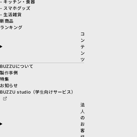
- キッチン・食器
- スマホグッズ
- 生活雑貨
新商品
ランキング
コ
ン
テ
ン
ツ
BUZZUについて
製作事例
特集
お知らせ
BUZZU studio（学生向けサービス）
法
人
の
お
客
様