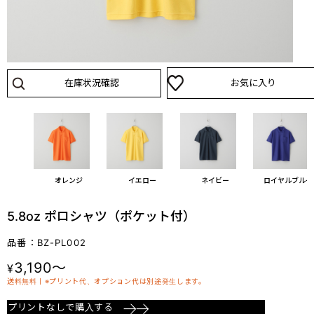
在庫状況確認
お気に入り
ド
オレンジ
イエロー
ネイビー
ロイヤルブルー
5.8oz ポロシャツ（ポケット付）
品番：BZ-PL002
3,190～
¥
送料無料丨※プリント代、オプション代は別途発生します。
プリントなしで購入する