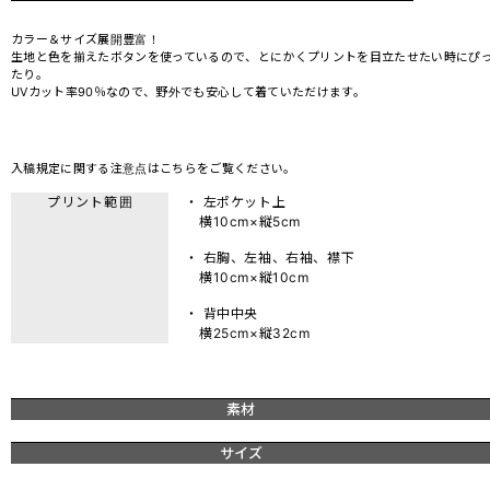
カラー＆サイズ展開豊富！
生地と色を揃えたボタンを使っているので、とにかくプリントを目立たせたい時にぴ
たり。
UVカット率90％なので、野外でも安心して着ていただけます。
入稿規定に関する注意点は
こちら
をご覧ください。
プリント範囲
・ 左ポケット上
横10cm×縦5cm
・ 右胸、左袖、右袖、襟下
横10cm×縦10cm
・ 背中中央
横25cm×縦32cm
素材
サイズ