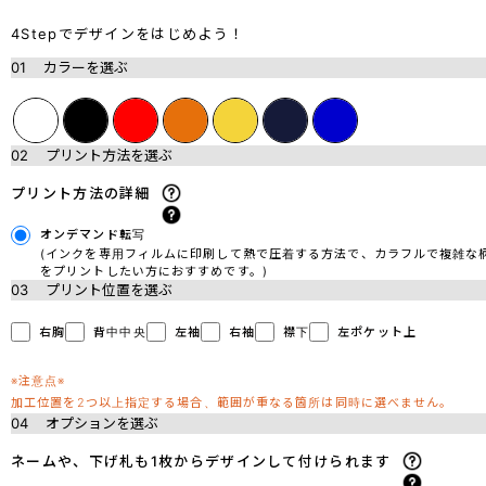
4Stepでデザインをはじめよう！
01
カラーを選ぶ
02
プリント方法を選ぶ
プリント方法の詳細
オンデマンド転写
(インクを専用フィルムに印刷して熱で圧着する方法で、カラフルで複雑な
をプリントしたい方におすすめです。)
03
プリント位置を選ぶ
右胸
背中中央
左袖
右袖
襟下
左ポケット上
※注意点※
加工位置を2つ以上指定する場合、範囲が重なる箇所は同時に選べません。
04
オプションを選ぶ
ネームや、下げ札も1枚からデザインして付けられます