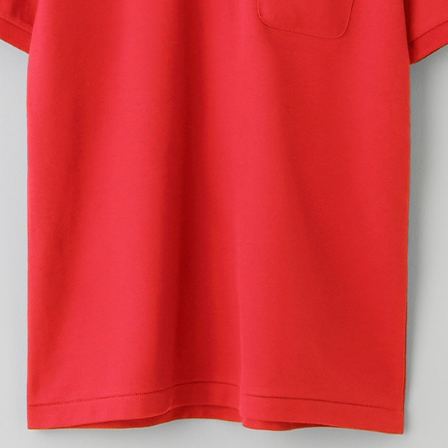
4Stepでデザインをは
01
カラーを選ぶ
02
プリント方法を選
プリント方法の詳細
オンデマンド転写
(インクを専用フィルム
プリントしたい方におすす
03
プリント位置を選