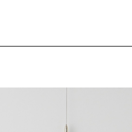
5.8oz ポロシャ
品番：BZ-PL002
3,190～
¥
送料無料丨※プリント代、オプシ