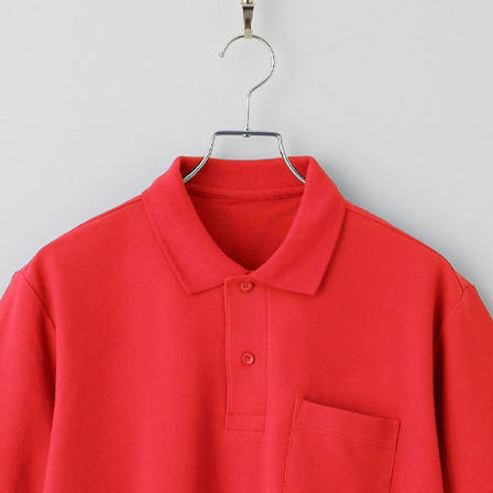
プリントなしで購入する
カラー＆サイズ展開豊富！
生地と色を揃えたボタンを使
ったり。
UVカット率90％なので、野
入稿規定に関する注意点は
こ
プリント範囲
・
横
横
・
横