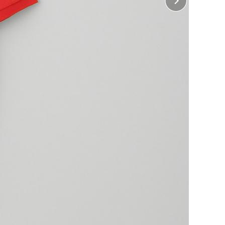
じめよう！
ぶ
に印刷して熱で圧着する方法で、カラフルで複雑な柄を
めです。)
ぶ