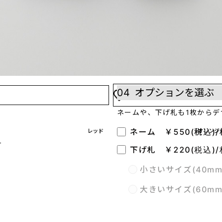
右胸
背中中央
左
※注意点※
加工位置を2つ以上指定する
04
オプションを選ぶ
ネームや、下げ札も1枚からデ
ネーム ￥550(税込)/
レッド
オレンジ
ー
下げ札 ￥220(税込)/
小さいサイズ(40m
大きいサイズ(60m