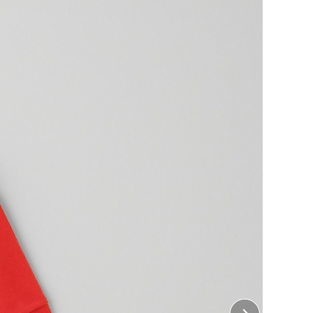
っているので、とにかくプリントを目立たせたい時にぴ
外でも安心して着ていただけます。
ちら
をご覧ください。
 左ポケット上
10cm×縦5cm
・ 右胸、左袖、右袖、襟下
10cm×縦10cm
 背中中央
25cm×縦32cm