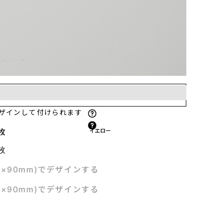
袖
右袖
襟下
左ポケット上
場合、範囲が重なる箇所は同時に選べません。
お気に入り
ザインして付けられます
枚
イエロー
枚
m×90mm)でデザインする
m×90mm)でデザインする