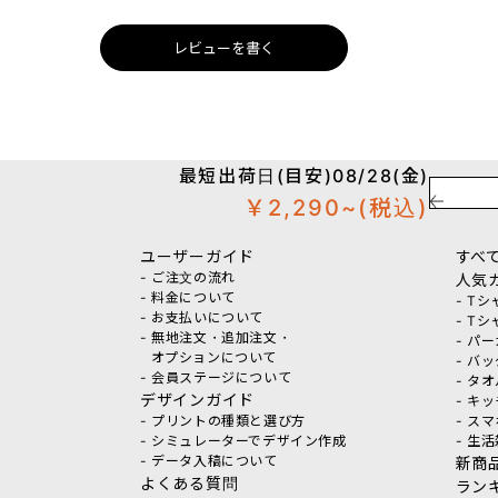
レビューを書く
最短出荷日(目安)08/28(金)
￥2,290~
(税込)
ユーザーガイド
すべ
- ご注文の流れ
人気
- 料金について
- T
- お支払いについて
- T
- 無地注文・追加注文・
- パ
オプションについて
- バ
- 会員ステージについて
- タ
デザインガイド
- キ
- プリントの種類と選び方
- ス
- シミュレーターでデザイン作成
- 生
- データ入稿について
新商
よくある質問
ラン