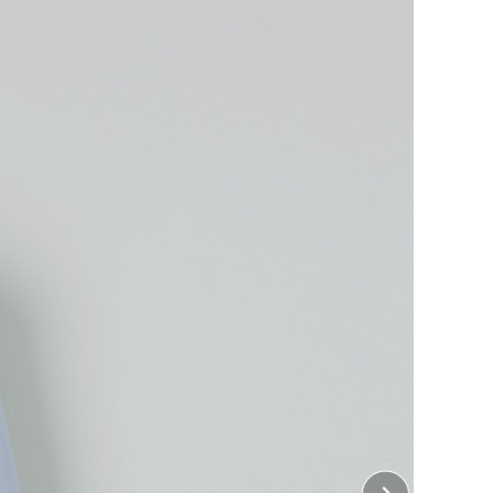
袖モデルです。
クな設計で、アウターにもインナーにも使える万能アイ
ルステッチ仕様。袖口の約4cmリブがほどよいアクセ
サイズ感がトレンドのシルエットを楽しめます。
ちら
をご覧ください。
・ 左・右胸、左・右袖、襟下
10cm×縦10cm
・ 胸中央、背中中央
32cm×縦38cm
じめよう！