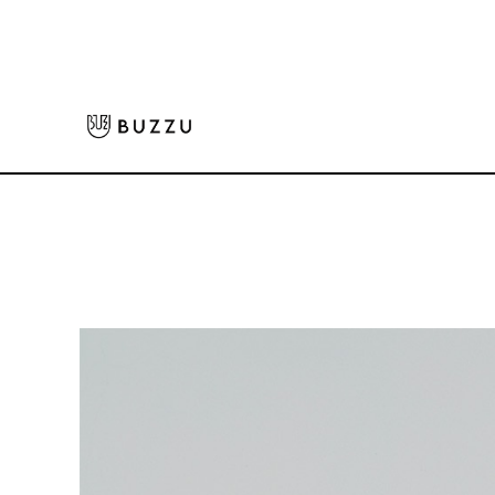
ホーム
>
Tシャツ（長袖）
>
〈おすすめ〉5.6oz 長袖Tシャツ（リブ有り）
大口注文をご希望の方はコチラ