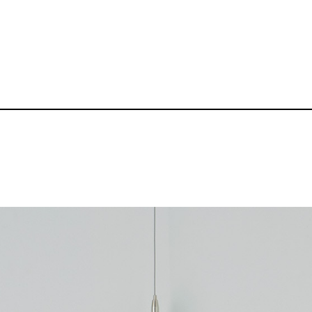
〈おすすめ〉5.6o
品番：BZ-TL004
2,290～
¥
送料無料丨※プリント代、オプシ