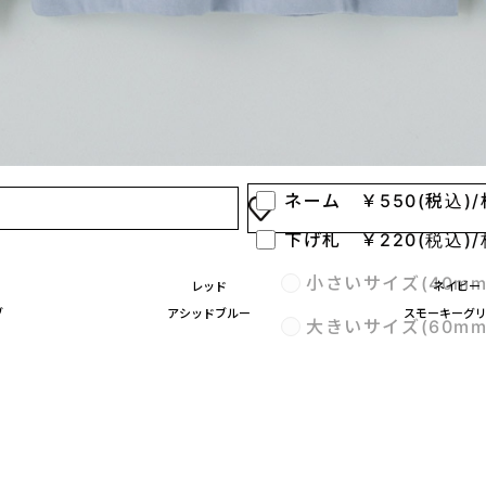
※注意点※
加工位置を2つ以上指定する
04
オプションを選ぶ
ネームや、下げ札も1枚からデ
ネーム ￥550(税込)/
下げ札 ￥220(税込)/
小さいサイズ(40m
レッド
ネイビー
ブ
アシッドブルー
スモーキーグ
大きいサイズ(60m