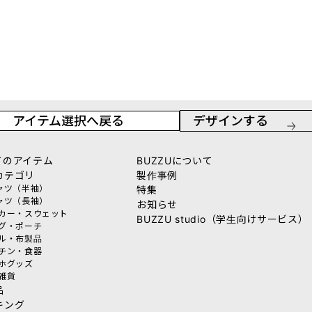
アイテム選択へ戻る
デザインする
てのアイテム
BUZZUについて
カテゴリ
製作事例
シャツ（半袖）
特集
シャツ（長袖）
お知らせ
ーカー・スウェット
BUZZU studio（学生向けサービス）
ッグ・ポーチ
オル・布製品
ッチン・食器
マホグッズ
活雑貨
品
キング