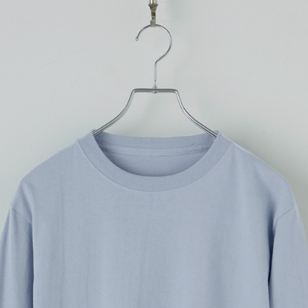
プリントなしで購入する
〈定番〉5.6oz Tシャツの長
日本人の体型に合うベーシッ
テム。ネックと裾は丈夫なダブ
ントになり、絶妙なオーバー
入稿規定に関する注意点は
こ
プリント範囲
横
横
4Stepでデザインをは