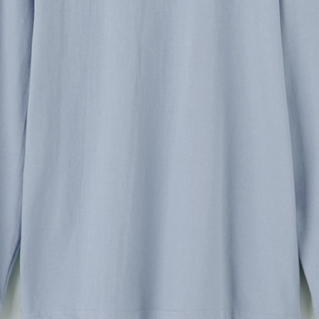
01
カラーを選ぶ
02
プリント方法を選
プリント方法の詳細
オンデマンド転写
(インクを専用フィルム
プリントしたい方におすす
03
プリント位置を選
左胸
右胸
背中中