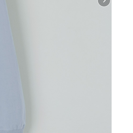
ぶ
に印刷して熱で圧着する方法で、カラフルで複雑な柄を
めです。)
ぶ
央
胸中央
左袖
右袖
襟下