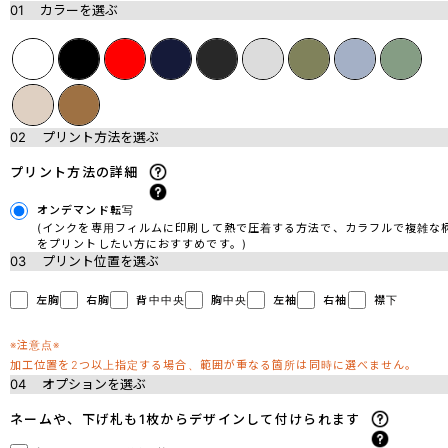
01
カラーを選ぶ
02
プリント方法を選ぶ
プリント方法の詳細
オンデマンド転写
(インクを専用フィルムに印刷して熱で圧着する方法で、カラフルで複雑な
をプリントしたい方におすすめです。)
03
プリント位置を選ぶ
左胸
右胸
背中中央
胸中央
左袖
右袖
襟下
※注意点※
加工位置を2つ以上指定する場合、範囲が重なる箇所は同時に選べません。
04
オプションを選ぶ
ネームや、下げ札も1枚からデザインして付けられます