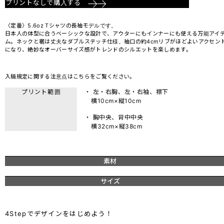
プリントなしで購入する
〈定番〉5.6oz Tシャツの長袖モデルです。
日本人の体型に合うベーシックな設計で、アウターにもインナーにも使える万能アイ
ム。ネックと裾は丈夫なダブルステッチ仕様。袖口の約4cmリブがほどよいアクセン
になり、絶妙なオーバーサイズ感がトレンドのシルエットを楽しめます。
入稿規定に関する注意点は
こちら
をご覧ください。
プリント範囲
・ 左・右胸、左・右袖、襟下
横10cm×縦10cm
・ 胸中央、背中中央
横32cm×縦38cm
素材
サイズ
4Stepでデザインをはじめよう！