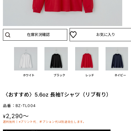
在庫状況確認
お気に入り
ホワイト
ブラック
レッド
ネイビー
〈おすすめ〉5.6oz 長袖Tシャツ（リブ有り）
品番：BZ-TL004
2,290～
¥
送料無料丨※プリント代、オプション代は別途発生します。