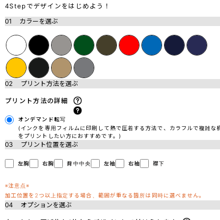
4Stepでデザインをはじめよう！
01
カラーを選ぶ
02
プリント方法を選ぶ
プリント方法の詳細
オンデマンド転写
(インクを専用フィルムに印刷して熱で圧着する方法で、カラフルで複雑な
をプリントしたい方におすすめです。)
03
プリント位置を選ぶ
左胸
右胸
背中中央
左袖
右袖
襟下
※注意点※
加工位置を2つ以上指定する場合、範囲が重なる箇所は同時に選べません。
04
オプションを選ぶ