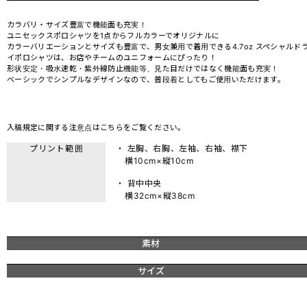
カラバリ・サイズ豊富で機能面も充実！
ユニセックスポロシャツを1点からフルカラーでオリジナルに
カラーバリエーションとサイズも豊富で、男女兼用で着用できる4.7oz スペシャルド
イポロシャツは、お店やチームのユニフォームにぴったり！
形状安定・吸水速乾・紫外線防止機能等、見た目だけではなく機能面も充実！
ベーシックでシンプルなデザインなので、普段着としてもご使用いただけます。
入稿規定に関する注意点は
こちら
をご覧ください。
プリント範囲
・ 左胸、右胸、左袖、右袖、襟下
横10cm×縦10cm
・ 背中中央
横32cm×縦38cm
素材
サイズ