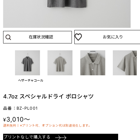
在庫状況確認
お気に入り
カーキ
ヘザーチャコール
4.7oz スペシャルドライ ポロシャツ
品番：BZ-PL001
3,010～
¥
送料無料丨※プリント代、オプション代は別途発生します。
プリントなしで購入する