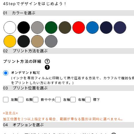
4Stepでデザインをはじめよう！
01
カラーを選ぶ
02
プリント方法を選ぶ
プリント方法の詳細
オンデマンド転写
(インクを専用フィルムに印刷して熱で圧着する方法で、カラフルで複雑な
をプリントしたい方におすすめです。)
03
プリント位置を選ぶ
左胸
右胸
背中中央
左袖
右袖
襟下
※注意点※
加工位置を2つ以上指定する場合、範囲が重なる箇所は同時に選べません。
04
オプションを選ぶ