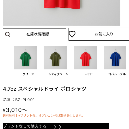
在庫状況確認
お気に入り
グレー
グリーン
シティグリーン
レッド
コバルトブルー
4.7oz スペシャルドライ ポロシャツ
品番：BZ-PL001
3,010～
¥
送料無料丨※プリント代、オプション代は別途発生します。
プリントなしで購入する