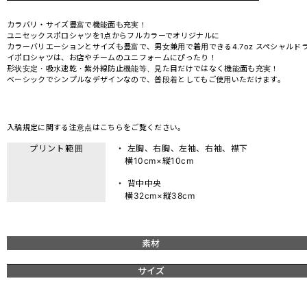
カラバリ・サイズ豊富で機能面も充実！
ユニセックスポロシャツを1点からフルカラーでオリジナルに
カラーバリエーションとサイズも豊富で、男女兼用で着用できる4.7oz スペシャルド
イポロシャツは、お店やチームのユニフォームにぴったり！
形状安定・吸水速乾・紫外線防止機能等、見た目だけではなく機能面も充実！
ベーシックでシンプルなデザインなので、普段着としてもご使用いただけます。
入稿規定に関する注意点は
こちら
をご覧ください。
プリント範囲
・ 左胸、右胸、左袖、右袖、襟下
横10cm×縦10cm
・ 背中中央
横32cm×縦38cm
素材
サイズ