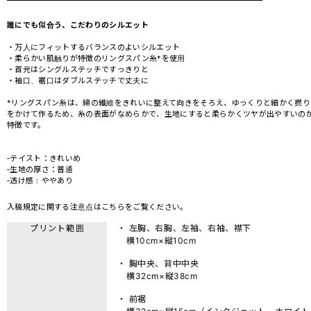
誰にでも似合う、こだわりのシルエット
・万人にフィットするバランスのよいシルエット
・柔らかい肌触りが特徴のリングスパン糸*を使用
・首元はシングルステッチですっきりと
・袖口、裾口はダブルステッチで丈夫に
*リングスパン糸は、綿の繊維をきれいに整えて向きをそろえ、ゆっくりと細かく撚り
をかけて作るため、糸の表面がなめらかで、生地にすると柔らかくツヤが出やすいの
特徴です。
‐テイスト：きれいめ
‐生地の厚さ：普通
‐透け感：ややあり
入稿規定に関する注意点は
こちら
をご覧ください。
プリント範囲
・ 左胸、右胸、左袖、右袖、襟下
横10cm×縦10cm
・ 胸中央、背中中央
横32cm×縦38cm
・ 前裾