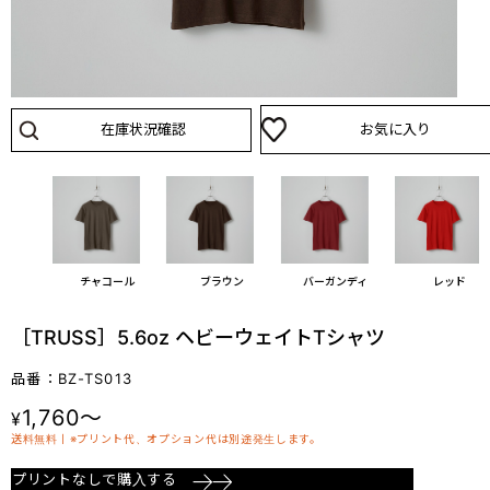
在庫状況確認
お気に入り
ンジ
チャコール
ブラウン
バーガンディ
レッド
［TRUSS］5.6oz ヘビーウェイトTシャツ
品番：BZ-TS013
1,760～
¥
送料無料丨※プリント代、オプション代は別途発生します。
プリントなしで購入する