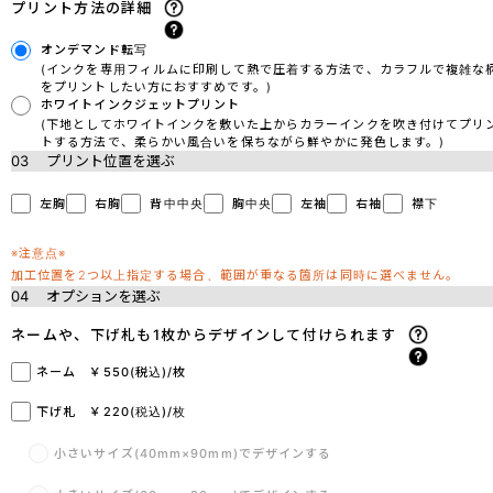
プリント方法の詳細
オンデマンド転写
(インクを専用フィルムに印刷して熱で圧着する方法で、カラフルで複雑な
をプリントしたい方におすすめです。)
ホワイトインクジェットプリント
(下地としてホワイトインクを敷いた上からカラーインクを吹き付けてプリ
トする方法で、柔らかい風合いを保ちながら鮮やかに発色します。)
03
プリント位置を選ぶ
左胸
右胸
背中中央
胸中央
左袖
右袖
襟下
※注意点※
加工位置を2つ以上指定する場合、範囲が重なる箇所は同時に選べません。
04
オプションを選ぶ
ネームや、下げ札も1枚からデザインして付けられます
ネーム ￥550(税込)/枚
下げ札 ￥220(税込)/枚
小さいサイズ(40mm×90mm)でデザインする