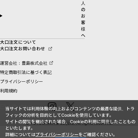
人
の
お
客
様
へ
大口注文について
大口注文お問い合わせ
運営会社：豊島株式会社
特定商取引法に基づく表記
プライバシーポリシー
利用規約
お問い合わせ
当サイトでは利用体験の向上およびコンテンツの最適な提供、トラ
フィックの分析を目的としてCookieを使用しています。
サイトの閲覧を継続された場合、Cookieの利用に同意したこともの
© TOYOSHIMA & Co.,Ltd. All rights reserved.
といたします。
詳細については
プライバシーポリシー
をご確認ください。