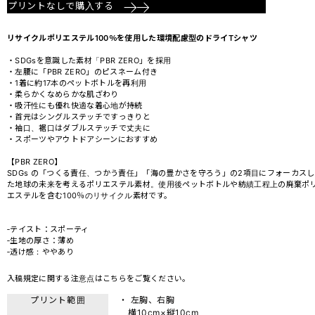
プリントなしで購入する
リサイクルポリエステル100％を使用した環境配慮型のドライTシャツ
・SDGsを意識した素材「PBR ZERO」を採用
・左腰に「PBR ZERO」のピスネーム付き
・1着に約17本のペットボトルを再利用
・柔らかくなめらかな肌ざわり
・吸汗性にも優れ快適な着心地が持続
・首元はシングルステッチですっきりと
・袖口、裾口はダブルステッチで丈夫に
・スポーツやアウトドアシーンにおすすめ
【PBR ZERO】
SDGs の「つくる責任、つかう責任」「海の豊かさを守ろう」の2項目にフォーカスし
た地球の未来を考えるポリエステル素材。使用後ペットボトルや紡績工程上の廃棄ポ
エステルを含む100％のリサイクル素材です。
‐テイスト：スポーティ
‐生地の厚さ：薄め
‐透け感：ややあり
入稿規定に関する注意点は
こちら
をご覧ください。
プリント範囲
・ 左胸、右胸
横10cm×縦10cm