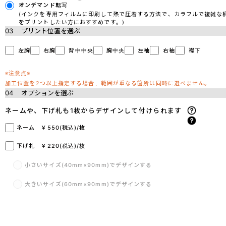
オンデマンド転写
(インクを専用フィルムに印刷して熱で圧着する方法で、カラフルで複雑な
をプリントしたい方におすすめです。)
03
プリント位置を選ぶ
左胸
右胸
背中中央
胸中央
左袖
右袖
襟下
※注意点※
加工位置を2つ以上指定する場合、範囲が重なる箇所は同時に選べません。
04
オプションを選ぶ
ネームや、下げ札も1枚からデザインして付けられます
ネーム ￥550(税込)/枚
下げ札 ￥220(税込)/枚
小さいサイズ(40mm×90mm)でデザインする
大きいサイズ(60mm×90mm)でデザインする