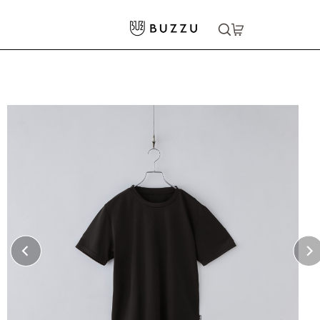
ホーム
>
Tシャツ（半袖）
>
［TRUSS］4.4oz リサイクルポリエステル Tシャツ
大口注文をご希望の方はコチラ
大口注文はこちら