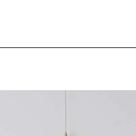
4.4oz ドライTシ
品番：BZ-TS010
1,600～
¥
送料無料丨※プリント代、オプシ