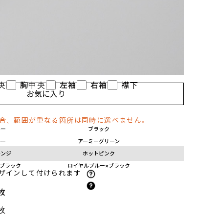
に印刷して熱で圧着する方法で、カラフルで複雑な柄を
めです。)
ぶ
央
胸中央
左袖
右袖
襟下
お気に入り
場合、範囲が重なる箇所は同時に選べません。
レー
ブラック
ルー
アーミーグリーン
レンジ
ホットピンク
×ブラック
ロイヤルブルー×ブラック
ザインして付けられます
枚
枚