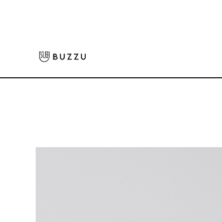
ホーム
>
Tシャツ（半袖）
>
4.4oz ドライTシャツ
大口注文をご希望の方はコチラ