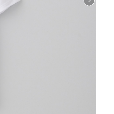
10cm×縦10cm
・ 胸中央、背中中央
32cm×縦38cm
じめよう！
ぶ