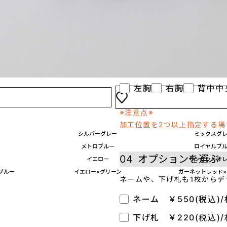
オンデマンド転写
(インクを専用フィルム
プリントしたい方におすす
03
プリント位置を選
左胸
右胸
背中中
※注意点※
加工位置を2つ以上指定する
シルバーグレー
ミックスグ
メトロブルー
ロイヤルブ
04
オプションを選ぶ
イエロー
サンセットオ
ブルー
イエロー×グリーン
ガーネットレッド
ネームや、下げ札も1枚からデ
ネーム ￥550(税込)/
下げ札 ￥220(税込)/