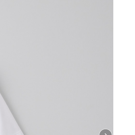
ュ素材のドライTシャツ
素材を使用
サラとした快適な着心地をキープ
色あせなし
紫外線の影響度を低減 ・夏の野外でのアクティブシー
ちら
をご覧ください。
・ 左胸、右胸、左袖、右袖、襟下