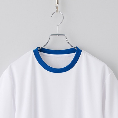
プリントなしで購入する
汗を書いてもすぐ乾く、メッシ
・吸水速乾性抜群のメッシュ
・通気性も抜群で、常にサラ
・洗濯しても型くずれ&生地の
・ポリエステルメッシュ生地が
ンで大活躍
‐テイスト：スポーティ
‐生地の厚さ：薄め
‐透け感：ややあり
入稿規定に関する注意点は
こ
プリント範囲