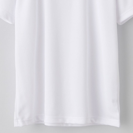
横
横
4Stepでデザインをは
01
カラーを選ぶ
02
プリント方法を選
プリント方法の詳細