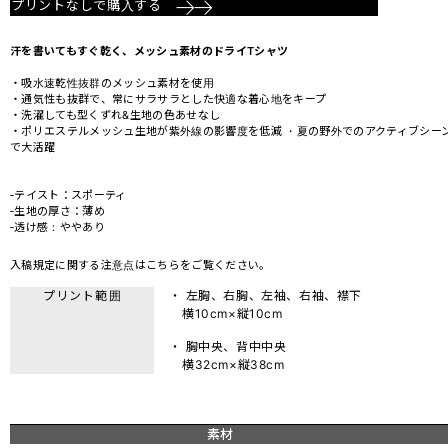
プリントなしで購入する
汗を書いてもすぐ乾く、メッシュ素材のドライTシャツ
・吸水速乾性抜群のメッシュ素材を使用
・通気性も抜群で、常にサラサラとした快適な着心地をキープ
・洗濯しても型くずれ&生地の色あせなし
・ポリエステルメッシュ生地が紫外線の影響度を低減 ・夏の野外でのアクティブシー
で大活躍
‐テイスト：スポーティ
‐生地の厚さ：薄め
‐透け感：ややあり
入稿規定に関する注意点は
こちら
をご覧ください。
プリント範囲
・ 左胸、右胸、左袖、右袖、襟下
横10cm×縦10cm
・ 胸中央、背中中央
横32cm×縦38cm
素材