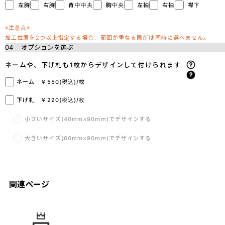
左胸
右胸
背中中央
胸中央
左袖
右袖
襟下
※注意点※
加工位置を2つ以上指定する場合、範囲が重なる箇所は同時に選べません。
04
オプションを選ぶ
ネームや、下げ札も1枚からデザインして付けられます
ネーム ￥550(税込)/枚
下げ札 ￥220(税込)/枚
小さいサイズ(40mm×90mm)でデザインする
大きいサイズ(60mm×90mm)でデザインする
関連ページ