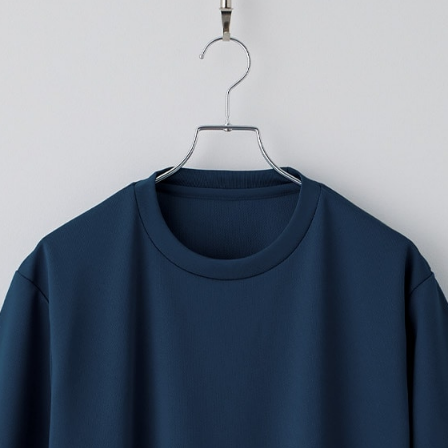
プリントなしで購入する
汗を書いてもすぐ乾く、メッシ
・吸水速乾性抜群のメッシュ
・通気性も抜群で、常にサラ
・洗濯しても型くずれ&生地の
・ポリエステルメッシュ生地が
ンで大活躍
‐テイスト：スポーティ
‐生地の厚さ：薄め
‐透け感：ややあり
入稿規定に関する注意点は
こ
プリント範囲