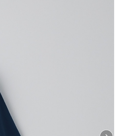
ュ素材のドライTシャツ
素材を使用
サラとした快適な着心地をキープ
色あせなし
紫外線の影響度を低減 ・夏の野外でのアクティブシー
ちら
をご覧ください。
・ 左胸、右胸、左袖、右袖、襟下