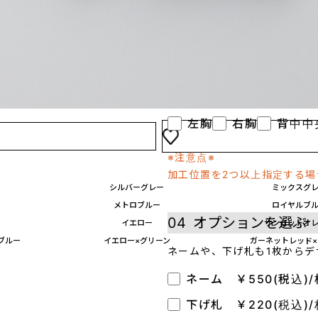
オンデマンド転写
(インクを専用フィルム
プリントしたい方におすす
03
プリント位置を選
左胸
右胸
背中中
※注意点※
加工位置を2つ以上指定する
シルバーグレー
ミックスグ
メトロブルー
ロイヤルブ
04
オプションを選ぶ
イエロー
サンセットオ
ブルー
イエロー×グリーン
ガーネットレッド
ネームや、下げ札も1枚からデ
ネーム ￥550(税込)/
下げ札 ￥220(税込)/