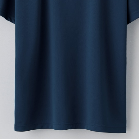
横
横
4Stepでデザインをは
01
カラーを選ぶ
02
プリント方法を選
プリント方法の詳細