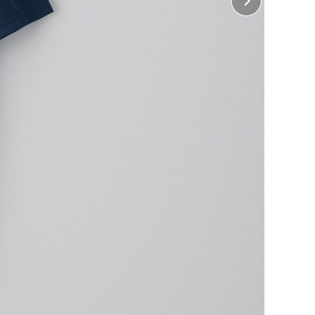
10cm×縦10cm
・ 胸中央、背中中央
32cm×縦38cm
じめよう！
ぶ