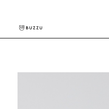
ホーム
>
Tシャツ（半袖）
>
4.4oz ドライTシャツ
大口注文をご希望の方はコチラ