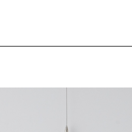
4.4oz ドライTシ
品番：BZ-TS010
1,600～
¥
送料無料丨※プリント代、オプシ