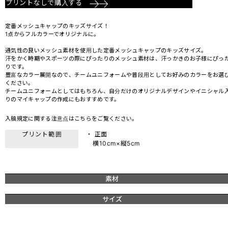
プリントなしで購入する
定番メッシュキャップのキッズサイズ！
1点からフルカラーでオリジナルに。
通気性の良いメッシュ素材を使用した定番メッシュキャップのキッズサイズ。
汗をかく時期やスポーツの際にぴったりのメッシュ素材は、汗っかきのお子様にぴっ
りです。
豊富なカラー展開なので、チームユニフォームや普段用としてお好みのカラーをお選
ください。
チームユニフォームとしてはもちろん、自分だけのオリジナルデザインやイニシャル
りのマイキャップの作成にもおすすめです。
入稿規定に関する注意点は
こちら
をご覧ください。
プリント範囲
・ 正面
横10cm×縦5cm
素材
サイズ