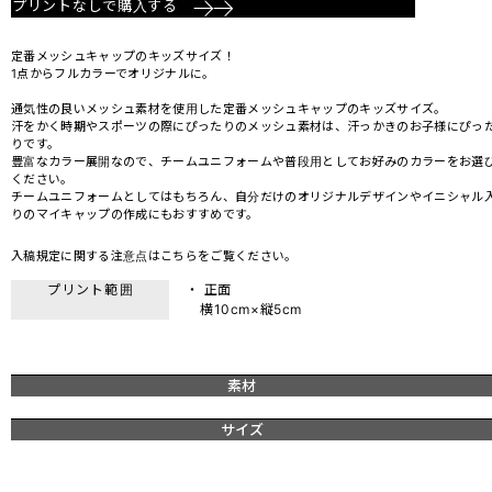
プリントなしで購入する
定番メッシュキャップのキッズサイズ！
1点からフルカラーでオリジナルに。
通気性の良いメッシュ素材を使用した定番メッシュキャップのキッズサイズ。
汗をかく時期やスポーツの際にぴったりのメッシュ素材は、汗っかきのお子様にぴっ
りです。
豊富なカラー展開なので、チームユニフォームや普段用としてお好みのカラーをお選
ください。
チームユニフォームとしてはもちろん、自分だけのオリジナルデザインやイニシャル
りのマイキャップの作成にもおすすめです。
入稿規定に関する注意点は
こちら
をご覧ください。
プリント範囲
・ 正面
横10cm×縦5cm
素材
サイズ