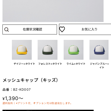
在庫状況確認
お気に入り
ホワイト
デイジー×ホワイト
フォレスト×ホワイト
ライム×ホワイト
ジャパンブルー×
イト
メッシュキャップ（キッズ）
品番：BZ-KD007
1,390～
¥
送料無料丨※プリント代、オプション代は別途発生します。