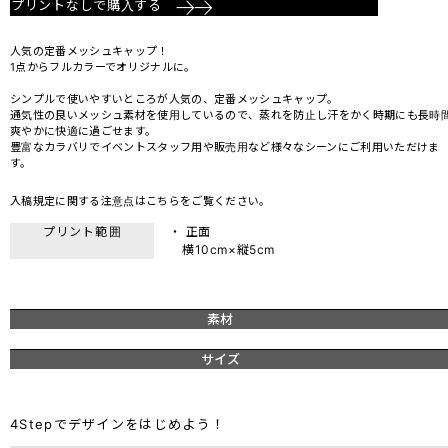
プリントなしで購入する
人気の定番メッシュキャップ！
1点からフルカラーでオリジナルに。
シンプルで使いやすいところが人気の、定番メッシュキャップ。
通気性の良いメッシュ素材を使用しているので、蒸れを防止し汗をかく時期にも長時
爽やかに快適に過ごせます。
豊富なカラバリでイベントスタッフ用や販売用など様々なシーンにご利用いただけま
す。
入稿規定に関する注意点は
こちら
をご覧ください。
プリント範囲
・ 正面
横10cm×縦5cm
素材
サイズ
4Stepでデザインをはじめよう！