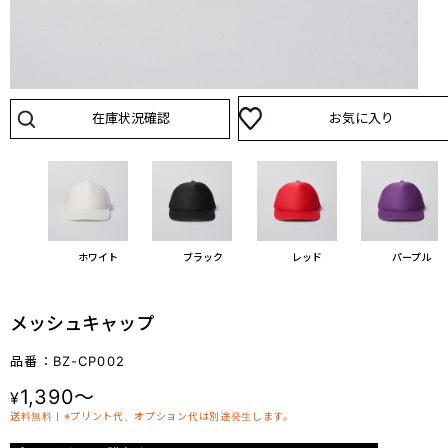
在庫状況確認
お気に入り
ホワイト
ブラック
レッド
パープル
メッシュキャップ
品番：BZ-CP002
1,390～
¥
送料無料丨※プリント代、オプション代は別途発生します。