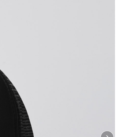
！
ルに。
が人気の、定番メッシュキャップ。
使用しているので、蒸れを防止し汗をかく時期にも長時
。
タッフ用や販売用など様々なシーンにご利用いただけま
ちら
をご覧ください。
 正面
10cm×縦5cm
じめよう！