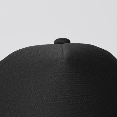
プリントなしで購入する
人気の定番メッシュキャップ
1点からフルカラーでオリジナ
シンプルで使いやすいところ
通気性の良いメッシュ素材を
間爽やかに快適に過ごせます
豊富なカラバリでイベントス
す。
入稿規定に関する注意点は
こ
プリント範囲
・
横
4Stepでデザインをは