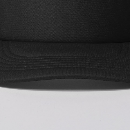
01
カラーを選ぶ
02
プリント方法を選
プリント方法の詳細
オンデマンド転写
(インクを専用フィルム
プリントしたい方におすす
03
プリント位置を選