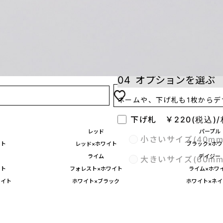
正面
※注意点※
加工位置を2つ以上指定する
04
オプションを選ぶ
ネームや、下げ札も1枚からデ
下げ札 ￥220(税込)/
レッド
パープル
小さいサイズ(40m
イト
レッド×ホワイト
ブラック×ホワ
ライム
デイジー
大きいサイズ(60m
イト
フォレスト×ホワイト
ライム×ホワ
ワイト
ホワイト×ブラック
ホワイト×ネイ