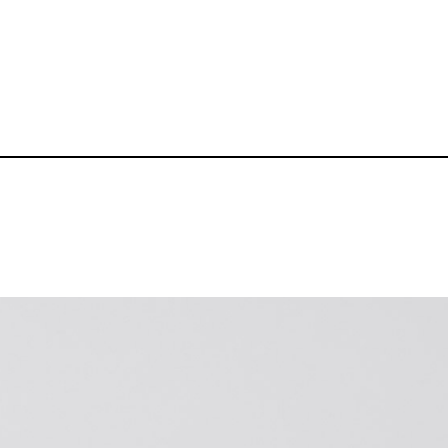
メッシュキャップ
品番：BZ-CP002
1,390～
¥
送料無料丨※プリント代、オプシ