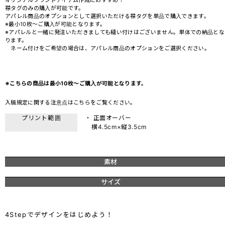
オリジナルブランドアイテム作成におすすめ！
襟タグのみの購入が可能です。
アパレル商品のオプションとして選択いただける襟タグを単品で購入できます。
※最小10枚～ご購入が可能となります。
※アパレルと一緒に発注いただきましても縫い付けはございません。単体での納品とな
ります。
ネーム付けをご希望の場合は、アパレル商品のオプションをご選択ください。
※こちらの商品は最小10枚～ご購入が可能となります。
入稿規定に関する注意点は
こちら
をご覧ください。
プリント範囲
・ 正面オーバー
横4.5cm×縦3.5cm
素材
サイズ
4Stepでデザインをはじめよう！