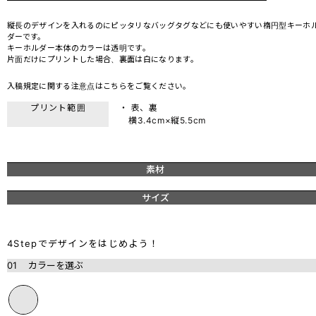
縦長のデザインを入れるのにピッタリなバッグタグなどにも使いやすい楕円型キーホ
ダーです。
キーホルダー本体のカラーは透明です。
片面だけにプリントした場合、裏面は白になります。
入稿規定に関する注意点は
こちら
をご覧ください。
プリント範囲
・ 表、裏
横3.4cm×縦5.5cm
素材
サイズ
4Stepでデザインをはじめよう！
01
カラーを選ぶ