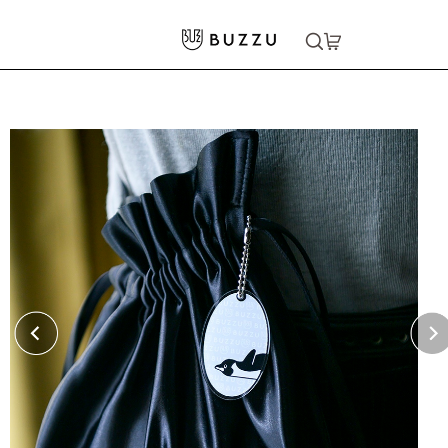
ホーム
>
生活雑貨
>
キーホルダー
>
楕円型キーホルダー（クリア）6cm
大口注文をご希望の方はコチラ
大口注文はこちら