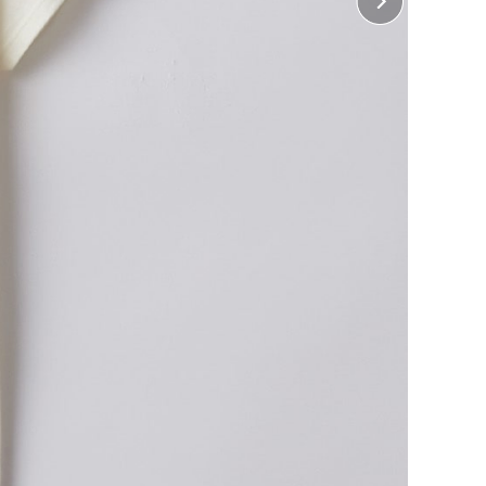
ちら
をご覧ください。
・ 左胸、右胸、襟下
10cm×縦10cm
 左袖、右袖
5cm×縦5cm
・ 胸中央、背中中央
22cm×縦28cm
 前裾
横27cm×縦15cm（インクジェット、ホワイトインク
ジェットのみ）
 後裾
横27cm×縦10cm（インクジェット、ホワイトインク
ジェットのみ）