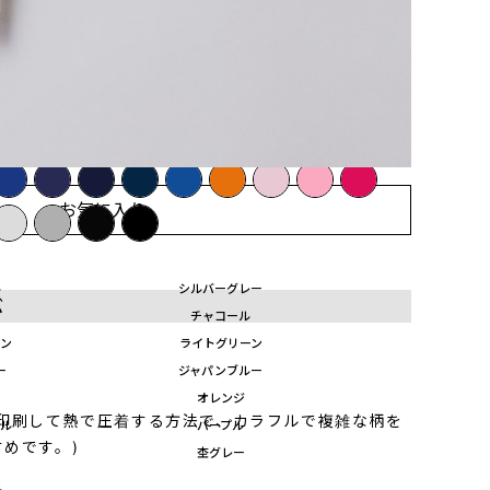
じめよう！
お気に入り
ル
シルバーグレー
ぶ
チャコール
ーン
ライトグリーン
ー
ジャパンブルー
オレンジ
に印刷して熱で圧着する方法で、カラフルで複雑な柄を
プル
パープル
めです。)
杢グレー