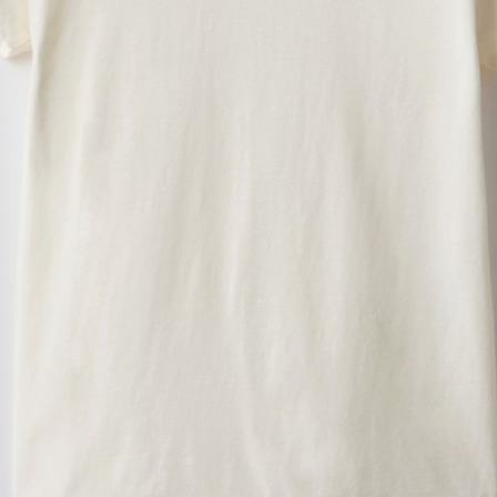
入稿規定に関する注意点は
こ
プリント範囲
横
・
横
横
・
・