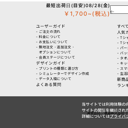
最短出荷日(目安)08/28(金)
￥1,700~
(税込)
ユーザーガイド
すべ
- ご注文の流れ
人気
- 料金について
- T
- お支払いについて
- T
- 無地注文・追加注文・
- パ
オプションについて
- バ
- 会員ステージについて
- タ
デザインガイド
- キ
- プリントの種類と選び方
- ス
- シミュレーターでデザイン作成
- 生
- データ入稿について
新商
よくある質問
ラン
当サイトでは利用体験の向
サイトの閲覧を継続された
運営会社：豊島株式会社
詳細については
プライバ