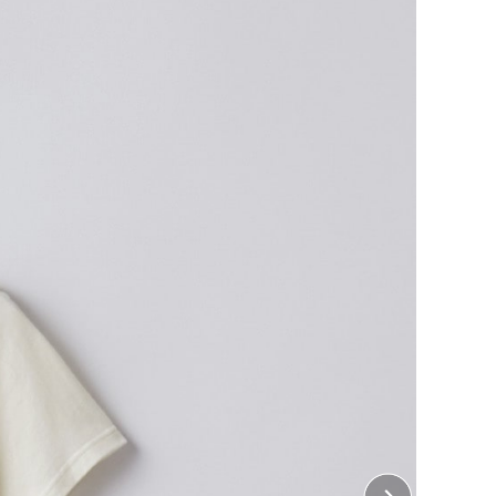
後半から長く愛され続ける”理想のプリント用Tシャツ”か
トする設計
めの女性らしい仕様
な作り
チで丈夫に
ン
イズはこちら