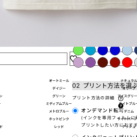
4Stepでデザインをは
01
カラーを選ぶ
オートミール
ナチュラ
02
プリント方法を選
デイジー
オリーブ
ン
グリーン
アイスグリ
プリント方法の詳細
ー
ミディアムブルー
ライトブル
オンデマンド転写
メトロブルー
デニム
(インクを専用フィルム
ホットピンク
ライトパー
プリントしたい方におすす
ド
レッド
アッシュ