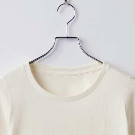
プリントなしで購入する
女性におすすめ！1990年代
らレディースサイズが登場
・女性の体型に美しくフィッ
・首リブが細く、襟ぐりが広
・首周りは補強テープで頑丈
・袖口、裾口はダブルステッ
・豊富なカラーバリエーショ
‐テイスト：きれいめ
‐生地の厚さ：普通
同シリーズのユニセックスサ