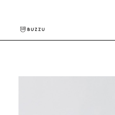
ホーム
>
Tシャツ（半袖）
>
5.6oz ヘビーウェイトTシャツ（レディース）
大口注文をご希望の方はコチラ