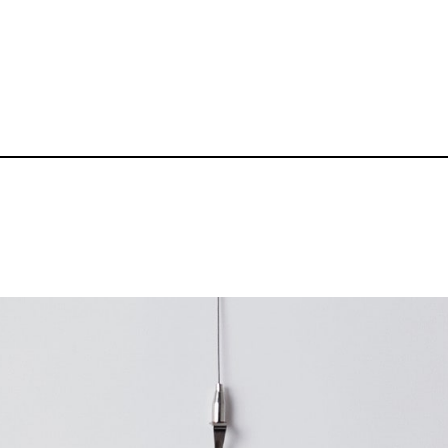
5.6oz ヘビーウ
品番：BZ-TS008
1,700～
¥
送料無料丨※プリント代、オプシ