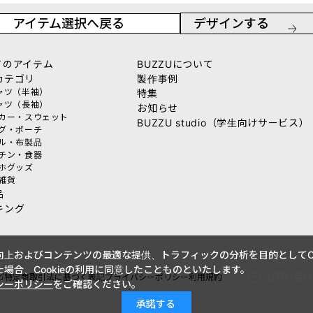
アイテム選択へ戻る
デザインする
てのアイテム
BUZZUについて
カテゴリ
製作事例
シャツ（半袖）
特集
シャツ（長袖）
お知らせ
ーカー・スウェット
BUZZU studio（学生向けサービス）
ッグ・ポーチ
オル・布製品
ッチン・食器
マホグッズ
活雑貨
品
キング
上およびコンテンツの最適な提供、トラフィックの分析を目的としてCo
場合、Cookieの利用に同意したことものといたします。
お問い合わ
特定商取引法に基づく表記
プライバシーポリシー
利用規約
シーポリシー
をご確認ください。
承諾する