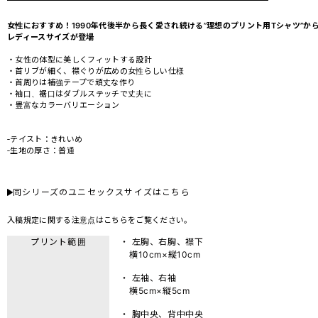
女性におすすめ！1990年代後半から長く愛され続ける”理想のプリント用Tシャツ”か
レディースサイズが登場
・女性の体型に美しくフィットする設計
・首リブが細く、襟ぐりが広めの女性らしい仕様
・首周りは補強テープで頑丈な作り
・袖口、裾口はダブルステッチで丈夫に
・豊富なカラーバリエーション
‐テイスト：きれいめ
‐生地の厚さ：普通
同シリーズのユニセックスサイズはこちら
入稿規定に関する注意点は
こちら
をご覧ください。
プリント範囲
・ 左胸、右胸、襟下
横10cm×縦10cm
・ 左袖、右袖
横5cm×縦5cm
・ 胸中央、背中中央