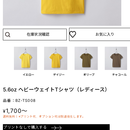
在庫状況確認
お気に入り
エロー
イエロー
デイジー
オリーブ
チャコール
5.6oz ヘビーウェイトTシャツ（レディース）
品番：BZ-TS008
1,700～
¥
送料無料丨※プリント代、オプション代は別途発生します。
プリントなしで購入する