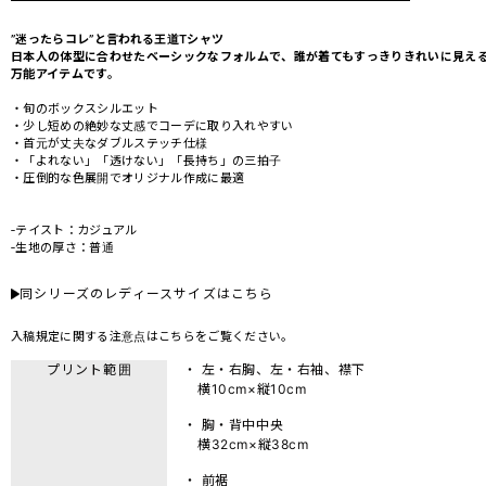
”迷ったらコレ”と言われる王道Tシャツ
日本人の体型に合わせたベーシックなフォルムで、誰が着てもすっきりきれいに見え
万能アイテムです。
・旬のボックスシルエット
・少し短めの絶妙な丈感でコーデに取り入れやすい
・首元が丈夫なダブルステッチ仕様
・「よれない」「透けない」「長持ち」の三拍子
・圧倒的な色展開でオリジナル作成に最適
‐テイスト：カジュアル
‐生地の厚さ：普通
同シリーズのレディースサイズはこちら
入稿規定に関する注意点は
こちら
をご覧ください。
プリント範囲
・ 左・右胸、左・右袖、襟下
横10cm×縦10cm
・ 胸・背中中央
横32cm×縦38cm
・ 前裾