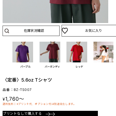
在庫状況確認
お気に入り
ルピンク
パープル
バーガンディ
レッド
〈定番〉5.6oz Tシャツ
品番：BZ-TS007
1,760～
¥
送料無料丨※プリント代、オプション代は別途発生します。
プリントなしで購入する