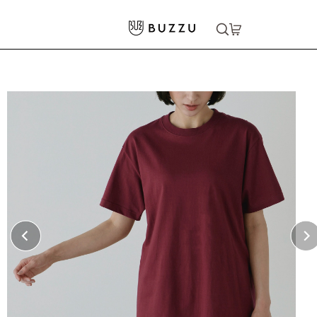
ホーム
>
Tシャツ（半袖）
>
〈定番〉5.6oz Tシャツ
大口注文をご希望の方はコチラ
大口注文はこちら