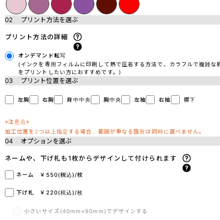
02
プリント方法を選ぶ
プリント方法の詳細
オンデマンド転写
(インクを専用フィルムに印刷して熱で圧着する方法で、カラフルで複雑な
をプリントしたい方におすすめです。)
03
プリント位置を選ぶ
左胸
右胸
背中中央
胸中央
左袖
右袖
襟下
※注意点※
加工位置を2つ以上指定する場合、範囲が重なる箇所は同時に選べません。
04
オプションを選ぶ
ネームや、下げ札も1枚からデザインして付けられます
ネーム ￥550(税込)/枚
下げ札 ￥220(税込)/枚
小さいサイズ(40mm×90mm)でデザインする