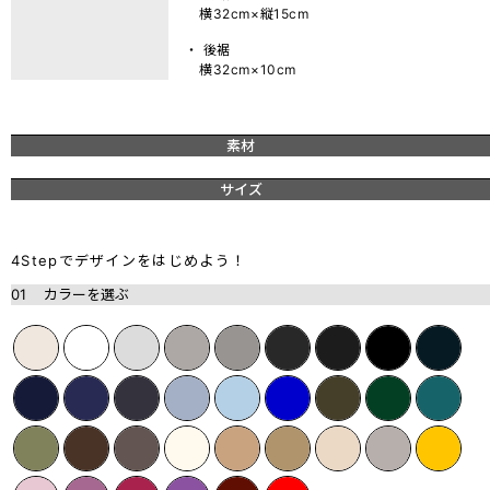
横32cm×縦15cm
・ 後裾
横32cm×10cm
素材
サイズ
4Stepでデザインをはじめよう！
01
カラーを選ぶ