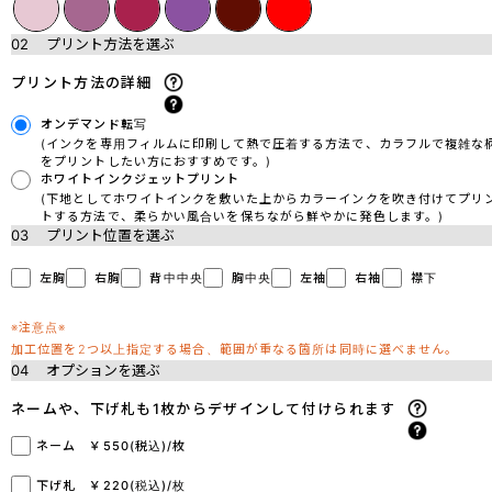
02
プリント方法を選ぶ
プリント方法の詳細
オンデマンド転写
(インクを専用フィルムに印刷して熱で圧着する方法で、カラフルで複雑な
をプリントしたい方におすすめです。)
ホワイトインクジェットプリント
(下地としてホワイトインクを敷いた上からカラーインクを吹き付けてプリ
トする方法で、柔らかい風合いを保ちながら鮮やかに発色します。)
03
プリント位置を選ぶ
左胸
右胸
背中中央
胸中央
左袖
右袖
襟下
※注意点※
加工位置を2つ以上指定する場合、範囲が重なる箇所は同時に選べません。
04
オプションを選ぶ
ネームや、下げ札も1枚からデザインして付けられます
ネーム ￥550(税込)/枚
下げ札 ￥220(税込)/枚