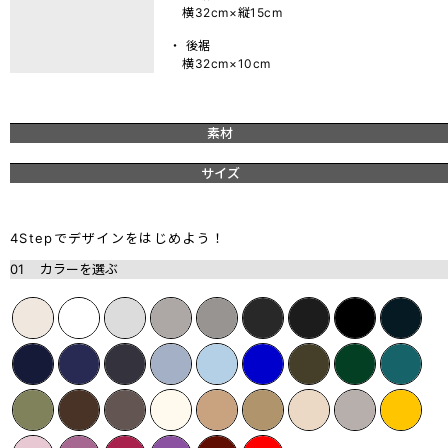
横32cm×縦15cm
・ 後裾
横32cm×10cm
素材
サイズ
4Stepでデザインをはじめよう！
01
カラーを選ぶ