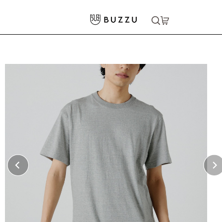
ホーム
>
Tシャツ（半袖）
>
〈定番〉5.6oz Tシャツ
大口注文をご希望の方はコチラ
大口注文はこちら