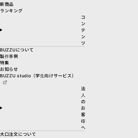
新商品
ランキング
コ
ン
テ
ン
ツ
BUZZUについて
製作事例
特集
お知らせ
BUZZU studio（学生向けサービス）
法
人
の
お
客
様
へ
大口注文について