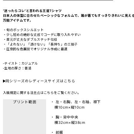
”迷ったらコレ”と言われる王道Tシャツ
日本人の体型に合わせたベーシックなフォルムで、誰が着てもすっきりきれいに見え
万能アイテムです。
・旬のボックスシルエット
・少し短めの絶妙な丈感でコーデに取り入れやすい
・首元が丈夫なダブルステッチ仕様
・「よれない」「透けない」「長持ち」の三拍子
・圧倒的な色展開でオリジナル作成に最適
‐テイスト：カジュアル
‐生地の厚さ：普通
同シリーズのレディースサイズはこちら
入稿規定に関する注意点は
こちら
をご覧ください。
プリント範囲
・ 左・右胸、左・右袖、襟下
横10cm×縦10cm
・ 胸・背中中央
横32cm×縦38cm
・ 前裾