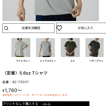
在庫状況確認
お気に入り
シュ
ライトグレー
ミックスグレー
スミ
ヘザーブラック
〈定番〉5.6oz Tシャツ
品番：BZ-TS007
1,760～
¥
送料無料丨※プリント代、オプション代は別途発生します。
プリントなしで購入する