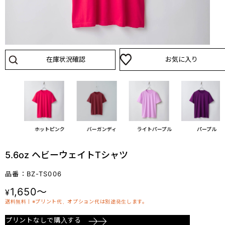
在庫状況確認
お気に入り
ク
ホットピンク
バーガンディ
ライトパープル
パープル
5.6oz ヘビーウェイトTシャツ
品番：BZ-TS006
1,650～
¥
送料無料丨※プリント代、オプション代は別途発生します。
プリントなしで購入する