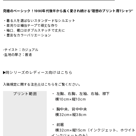
究極のベーシック！1990年代後半から長く愛され続ける”理想のプリント用Tシャツ”
・着る人を選ばないスタンダードなシルエット
・首周りは補強テープで頑丈な作り
・袖口、裾口はダブルステッチで丈夫に
・豊富なカラーバリエーション
‐テイスト：カジュアル
‐生地の厚さ：普通
同シリーズのレディース向けはこちら
入稿規定に関する注意点は
こちら
をご覧ください。
プリント範囲
・ 左胸、右胸、左袖、右袖、襟下
横10cm×縦10cm
・ 胸中央、背中中央
横32cm×縦38cm
・ 前裾
横32cm×縦15cm（インクジェット、ホワイト
インクジェットのみ）