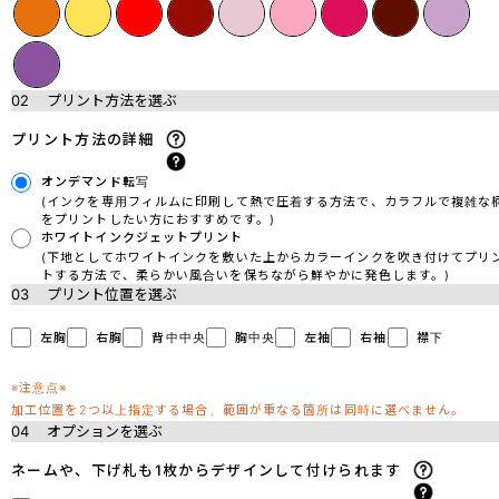
02
プリント方法を選ぶ
プリント方法の詳細
オンデマンド転写
(インクを専用フィルムに印刷して熱で圧着する方法で、カラフルで複雑な
をプリントしたい方におすすめです。)
ホワイトインクジェットプリント
(下地としてホワイトインクを敷いた上からカラーインクを吹き付けてプリ
トする方法で、柔らかい風合いを保ちながら鮮やかに発色します。)
03
プリント位置を選ぶ
左胸
右胸
背中中央
胸中央
左袖
右袖
襟下
※注意点※
加工位置を2つ以上指定する場合、範囲が重なる箇所は同時に選べません。
04
オプションを選ぶ
ネームや、下げ札も1枚からデザインして付けられます