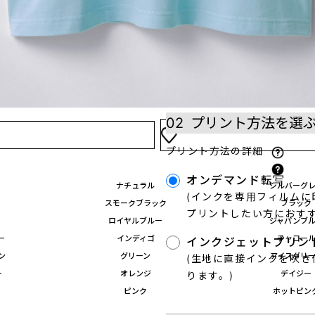
02
プリント方法を選
プリント方法の詳細
オンデマンド転写
ナチュラル
シルバーグ
(インクを専用フィルム
スモークブラック
ブラック
プリントしたい方におすす
ロイヤルブルー
ジャパンブ
ー
インディゴ
チャコー
インクジェットプリン
ン
グリーン
アイスグリ
(生地に直接インクを吹
ー
オレンジ
デイジー
ります。)
ピンク
ホットピン