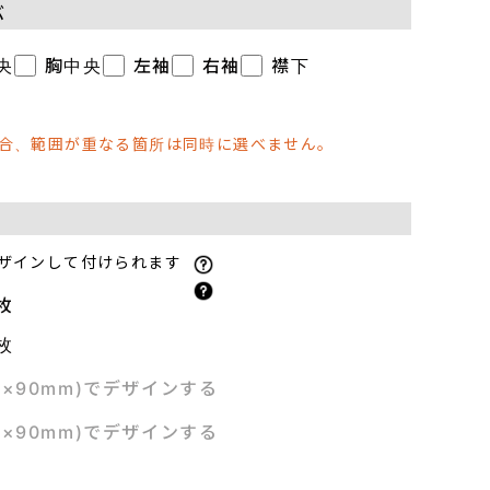
ぶ
央
胸中央
左袖
右袖
襟下
場合、範囲が重なる箇所は同時に選べません。
ザインして付けられます
枚
枚
m×90mm)でデザインする
m×90mm)でデザインする