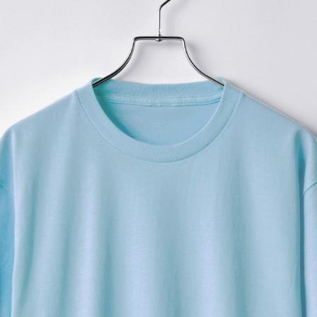
プリントなしで購入する
究極のベーシック！1990年
・着る人を選ばないスタンダ
・首周りは補強テープで頑丈
・袖口、裾口はダブルステッ
・豊富なカラーバリエーショ
‐テイスト：カジュアル
‐生地の厚さ：普通
同シリーズのレディース向け
入稿規定に関する注意点は
こ