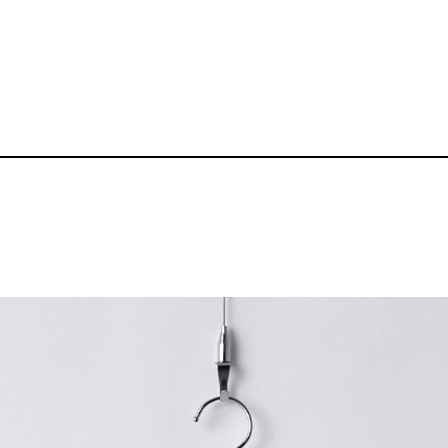
5.6oz ヘビーウェ
品番：BZ-TS006
1,650～
¥
送料無料丨※プリント代、オプシ