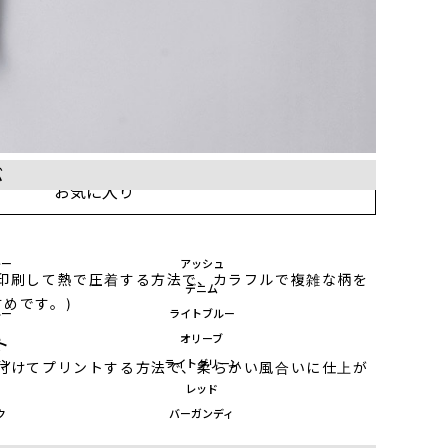
ぶ
お気に入り
レー
アッシュ
に印刷して熱で圧着する方法で、カラフルで複雑な柄を
デニム
めです。)
ルー
ライトブルー
ル
オリーブ
ト
ーン
ライトグリーン
き付けてプリントする方法で、柔らかい風合いに仕上が
レッド
ク
バーガンディ