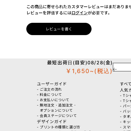
この商品に寄せられたカスタマーレビューはまだありま
レビューを評価するには
ログイン
が必要です。
レビューを書く
最短出荷日(目安)08/28(金)
￥1,650~
(税込)
ユーザーガイド
すべ
- ご注文の流れ
人気
- 料金について
- T
- お支払いについて
- T
- 無地注文・追加注文・
- パ
オプションについて
- バ
- 会員ステージについて
- タ
デザインガイド
- キ
- プリントの種類と選び方
- ス