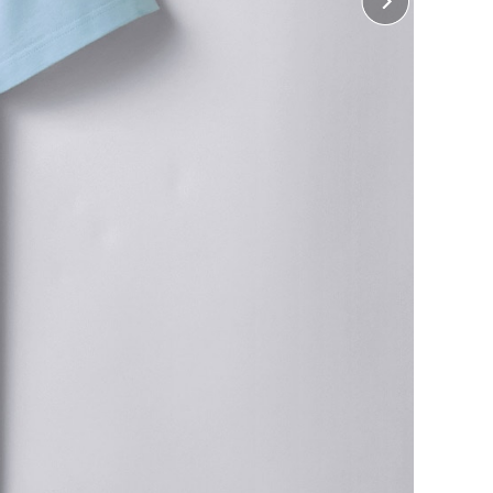
・ 左胸、右胸、左袖、右袖、襟下
10cm×縦10cm
・ 胸中央、背中中央
32cm×縦38cm
 前裾
横32cm×縦15cm（インクジェット、ホワイトインク
ジェットのみ）
 後裾
横32cm×縦10cm（インクジェット、ホワイトインク
ジェットのみ）
じめよう！