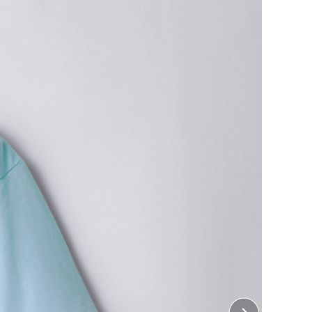
代後半から長く愛され続ける”理想のプリント用Tシャツ”
ードなシルエット
な作り
チで丈夫に
ン
はこちら
ちら
をご覧ください。