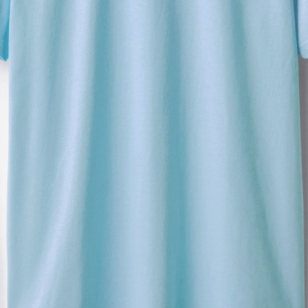
プリント範囲
横
横
・
・
4Stepでデザインをは
01
カラーを選ぶ