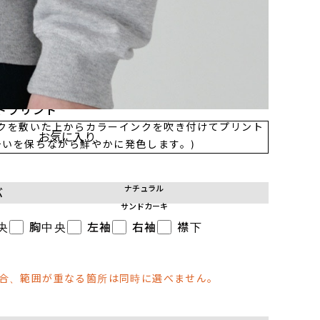
に印刷して熱で圧着する方法で、カラフルで複雑な柄を
めです。)
トプリント
ンクを敷いた上からカラーインクを吹き付けてプリント
お気に入り
いを保ちながら鮮やかに発色します。)
ル
ナチュラル
ぶ
サンドカーキ
央
胸中央
左袖
右袖
襟下
場合、範囲が重なる箇所は同時に選べません。