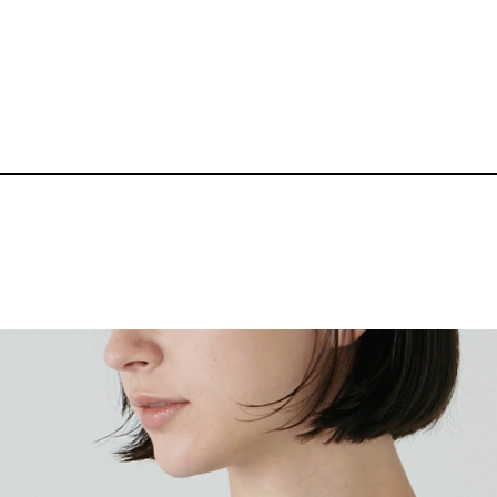
ット
10.0oz クルーネ
品番：BZ-SW004
3,300～
¥
送料無料丨※プリント代、オプシ