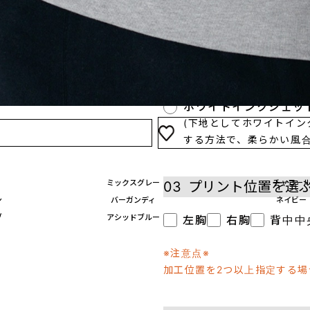
プリント方法の詳細
オンデマンド転写
(インクを専用フィルム
プリントしたい方におすす
ホワイトインクジェッ
(下地としてホワイトイ
する方法で、柔らかい風合
ミックスグレー
チャコー
03
プリント位置を選
ン
バーガンディ
ネイビー
ブ
アシッドブルー
左胸
右胸
背中中
※注意点※
加工位置を2つ以上指定する