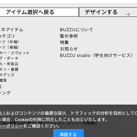
アイテム選択へ戻る
デザインする
てのアイテム
BUZZUについて
カテゴリ
製作事例
シャツ（半袖）
特集
シャツ（長袖）
お知らせ
ーカー・スウェット
BUZZU studio（学生向けサービス）
ッグ・ポーチ
オル・布製品
ッチン・食器
マホグッズ
活雑貨
品
キング
上およびコンテンツの最適な提供、トラフィックの分析を目的としてCo
場合、Cookieの利用に同意したことものといたします。
お問い合わ
特定商取引法に基づく表記
プライバシーポリシー
利用規約
シーポリシー
をご確認ください。
承諾する