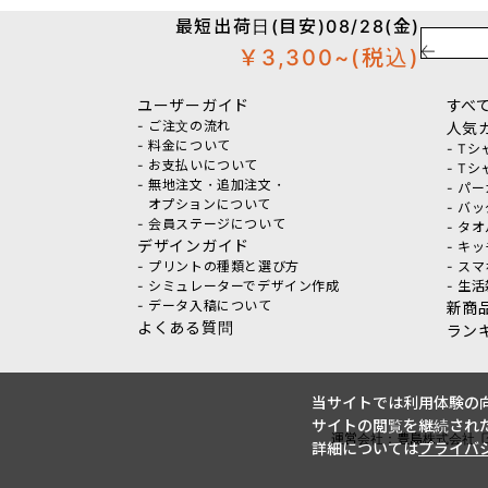
最短出荷日(目安)08/28(金)
￥3,300~
(税込)
ユーザーガイド
すべ
- ご注文の流れ
人気
- 料金について
- T
- お支払いについて
- T
- 無地注文・追加注文・
- パ
オプションについて
- バ
- 会員ステージについて
- タ
デザインガイド
- キ
- プリントの種類と選び方
- ス
- シミュレーターでデザイン作成
- 生
- データ入稿について
新商
よくある質問
ラン
当サイトでは利用体験の向
サイトの閲覧を継続された
運営会社：豊島株式会社
詳細については
プライバ