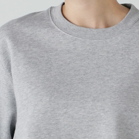
プリントなしで購入する
豊富なカラバリとサイズ展開
定番のクルーネックスウェッ
せっかくなら誰も持っていな
んか？
チームのお揃いスウェットと
展開なので、クリエイターさ
ムとしてもご利用いただけます
キッズサイズも展開している
入稿規定に関する注意点は
こ
プリント範囲
横
・
横