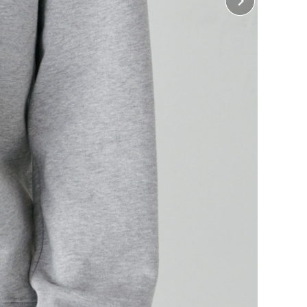
 背中中央
18cm×縦25cm
 左袖、右袖
横5cm×縦5cm（ホワイトインクジェット、オンデマ
ンド転写のみ）
・ 左長袖、右長袖
10cm×縦18cm（インクジェットのみ）
じめよう！
ぶ