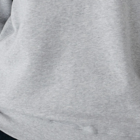
・
横
・
横
4Stepでデザインをは
01
カラーを選ぶ
02
プリント方法を選