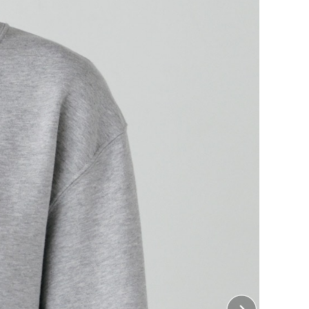
！
トをオリジナルで。
い、あなただけのオリジナルスウェットを作ってみませ
してはもちろん、豊富なカラーバリエーションとサイズ
んやデザイナーさんの物販商品やスタッフ用ユニフォー
。
ので、お子さまとお揃いで作るのもおすすめです。
ちら
をご覧ください。
・ 左胸、右胸、襟下
7cm×縦7cm
 胸中央
18cm×縦22cm