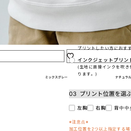
02
プリント方法を選
プリント方法の詳細
オンデマンド転写
(インクを専用フィルム
プリントしたい方におすす
インクジェットプリン
(生地に直接インクを吹
ります。)
ミックスグレー
ナチュラ
03
プリント位置を選
左胸
右胸
背中中
※注意点※
加工位置を2つ以上指定する