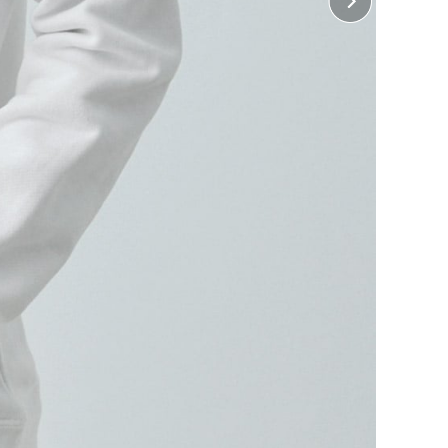
 胸中央
18cm×縦10cm
 背中中央
18cm×縦25cm
・ 左長袖、右長袖
10cm×縦28cm
・
・
じめよう！