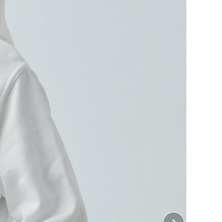
ウェット生地を使用。
織ったときも素肌へのはりつき感もなく快適に過ごせま
もできにくいので、動き回るお子さまの普段着としても
の紐はありません。
盤となります。
ちら
をご覧ください。
 左胸、右胸
7cm×縦7cm
 襟下
10cm×縦10cm