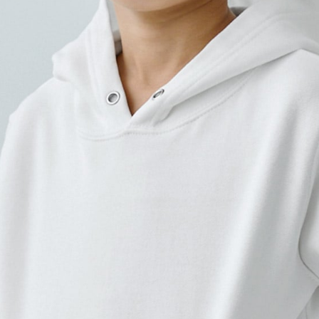
プリントなしで購入する
肌触りが良いパイル裏地のス
半袖やタンクトップの上に羽
す。
綿100％で肌触りも良く毛玉
おすすめです。
※お子さまの安全のためフード
※こちらの商品は在庫限りで廃
入稿規定に関する注意点は
こ
プリント範囲
・
横
・
横