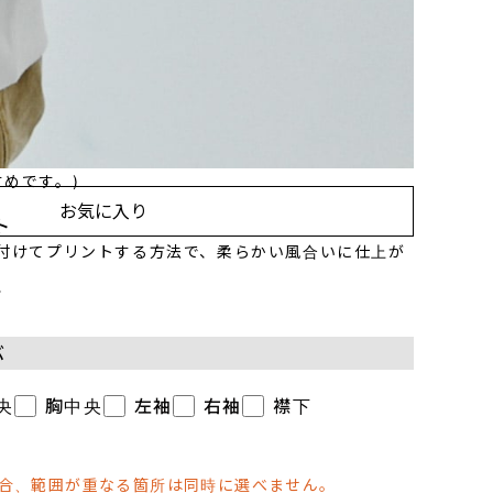
ぶ
に印刷して熱で圧着する方法で、カラフルで複雑な柄を
めです。)
お気に入り
ト
き付けてプリントする方法で、柔らかい風合いに仕上が
ル
ぶ
央
胸中央
左袖
右袖
襟下
場合、範囲が重なる箇所は同時に選べません。