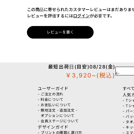
この商品に寄せられたカスタマーレビューはまだありま
レビューを評価するには
ログイン
が必要です。
レビューを書く
最短出荷日(目安)08/28(金)
￥3,920~
(税込)
ユーザーガイド
すべ
- ご注文の流れ
人気
- 料金について
- T
- お支払いについて
- T
- 無地注文・追加注文・
- パ
オプションについて
- バ
- 会員ステージについて
- タ
デザインガイド
- キ
- プリントの種類と選び方
- ス