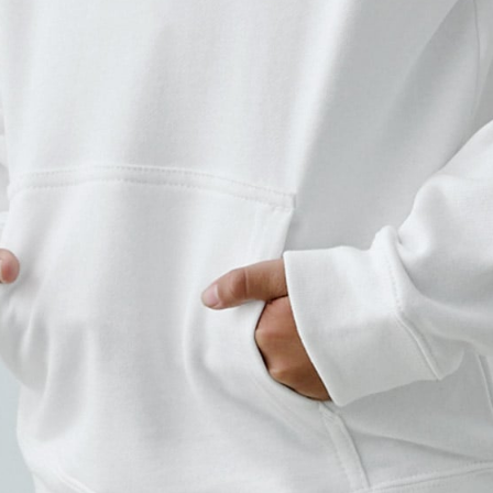
・
横
・
横
横
4Stepでデザインをは
01
カラーを選ぶ