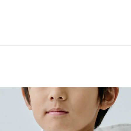
10.0oz スウェ
品番：BZ-KD005
3,920～
¥
送料無料丨※プリント代、オプシ