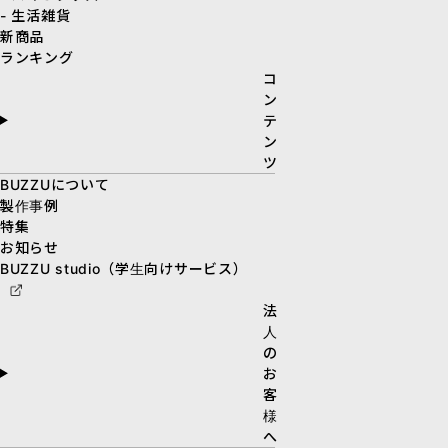
- 生活雑貨
新商品
ランキング
コ
ン
テ
ン
ツ
BUZZUについて
製作事例
特集
お知らせ
BUZZU studio（学生向けサービス）
法
人
の
お
客
様
へ