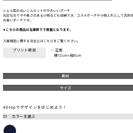
シェル型の丸いシルエットがかわいいポーチ
丸型なのでやや長さのある小物なども収納でき、コスメポーチや小物入れとして汎用
の高いポーチです。
※こちらの商品は在庫限りで廃盤となります。
入稿規定に関する注意点は
こちら
をご覧ください。
プリント範囲
・ 正面
横12cm×縦6cm
素材
サイズ
4Stepでデザインをはじめよう！
01
カラーを選ぶ