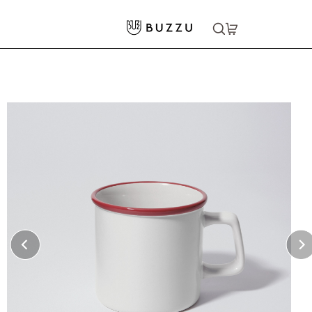
ホーム
>
キッチン・食器
>
カップ・グラス
>
〈売れ筋〉ラウンドリップマグカップ 270ml
大口注文をご希望の方はコチラ
大口注文はこちら