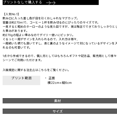
プリントなしで購入する
【人気No.1】
飲み口に入った差し色が目を引くおしゃれなマグカップ。
容量は約270mlで、コーヒー１杯を飲み切るのにぴったりのサイズです。
一見すると軽めのホーローのような見た目ですが、実は陶器でできておりしっかりと
た重みがあります。
約270gの程よい重みなのでデイリー使いにピッタリ。
ぐるっと一周デザインを入れられるので、入れ方は様々。
一周続いた柄でも良いですし、表と裏のようなイメージで対になっているデザインを
れるのも可愛いです。
1点から作成できるので、個人用としてはもちろんギフトや記念品、販売用として様々
シーンでご利用いただけます。
入稿規定に関する注意点は
こちら
をご覧ください。
プリント範囲
・ 正面
横22cm×縦6cm
素材
サイズ