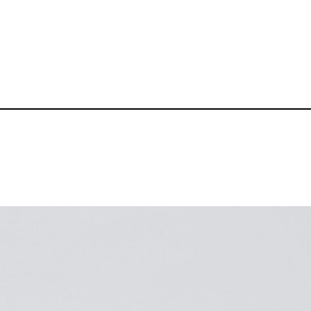
クラブキャップ
品番：BZ-CP001
1,660～
¥
送料無料丨※プリント代、オプシ