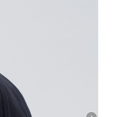
番。
、Tシャツなどウェアとのコーディネートもしやすい
ちら
をご覧ください。
 正面
12cm×縦6cm
じめよう！