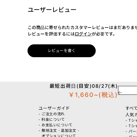
ユーザーレビュー
この商品に寄せられたカスタマーレビューはまだありま
レビューを評価するには
ログイン
が必要です。
レビューを書く
最短出荷日(目安)08/27(木)
￥1,660~
(税込)
ユーザーガイド
すべ
- ご注文の流れ
人気
- 料金について
- T
- お支払いについて
- T
- 無地注文・追加注文・
- パ
オプションについて
- バ