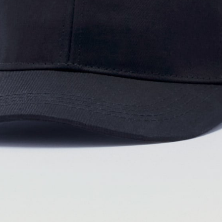
02
プリント方法を選
プリント方法の詳細
オンデマンド転写
(インクを専用フィルム
プリントしたい方におすす
03
プリント位置を選
正面
※注意点※
加工位置を2つ以上指定する