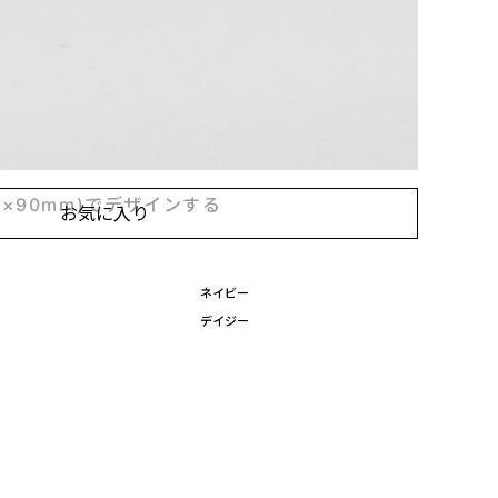
ザインして付けられます
枚
m×90mm)でデザインする
m×90mm)でデザインする
お気に入り
ネイビー
デイジー