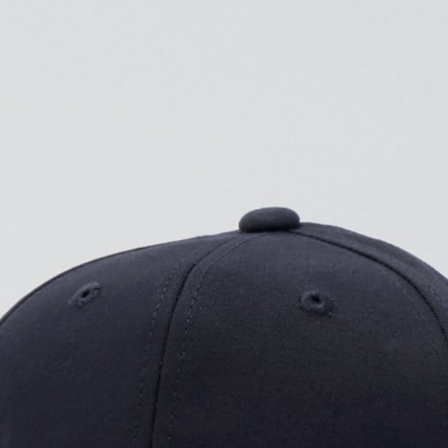
プリントなしで購入する
コットンツイルキャップの定
豊富なカラーバリエーションで
アイテム。
入稿規定に関する注意点は
こ
プリント範囲
・
横
4Stepでデザインをは
01
カラーを選ぶ