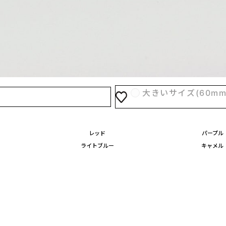
04
オプションを選ぶ
ネームや、下げ札も1枚からデ
下げ札 ￥220(税込)/
小さいサイズ(40m
大きいサイズ(60m
レッド
パープル
ライトブルー
キャメル