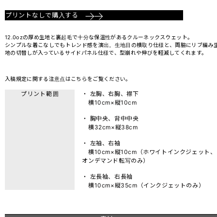
プリントなしで購入する
12.0ozの厚め生地と裏起毛で十分な保温性があるクルーネックスウェット。
シンプルな着こなしでもトレンド感を演出。生地目の横取り仕様と、両脇にリブ編み
地の切替しが入っているサイドパネル仕様で、型崩れや伸びを軽減してくれます。
入稿規定に関する注意点は
こちら
をご覧ください。
プリント範囲
・ 左胸、右胸、襟下
横10cm×縦10cm
・ 胸中央、背中中央
横32cm×縦38cm
・ 左袖、右袖
横10cm×縦10cm（ホワイトインクジェット、
オンデマンド転写のみ）
・ 左長袖、右長袖
横10cm×縦35cm（インクジェットのみ）