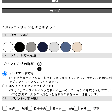
素材
サイズ
4Stepでデザインをはじめよう！
01
カラーを選ぶ
02
プリント方法を選ぶ
プリント方法の詳細
オンデマンド転写
(インクを専用フィルムに印刷して熱で圧着する方法で、カラフルで複雑な
をプリントしたい方におすすめです。)
ホワイトインクジェットプリント
(下地としてホワイトインクを敷いた上からカラーインクを吹き付けてプリ
トする方法で、柔らかい風合いを保ちながら鮮やかに発色します。)
03
プリント位置を選ぶ
左胸
右胸
背中中央
胸中央
左袖
右袖
襟下