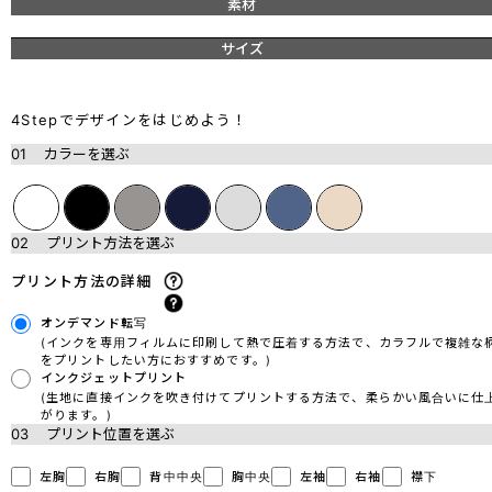
素材
サイズ
4Stepでデザインをはじめよう！
01
カラーを選ぶ
02
プリント方法を選ぶ
プリント方法の詳細
オンデマンド転写
(インクを専用フィルムに印刷して熱で圧着する方法で、カラフルで複雑な
をプリントしたい方におすすめです。)
インクジェットプリント
(生地に直接インクを吹き付けてプリントする方法で、柔らかい風合いに仕
がります。)
03
プリント位置を選ぶ
左胸
右胸
背中中央
胸中央
左袖
右袖
襟下