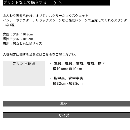
プリントなしで購入する
ふんわり裏起毛仕様。オリジナルクルーネックスウェット
インナーやアウター、リラックスシーンなど幅広いシーンで活躍してくれるスタンダ
ドな1着。
女性モデル：168cm
男性モデル：180cm
着用：男女ともにMサイズ
入稿規定に関する注意点は
こちら
をご覧ください。
プリント範囲
・ 左胸、右胸、左袖、右袖、襟下
横10cm×縦10cm
・ 胸中央、背中中央
横32cm×縦38cm
素材
サイズ