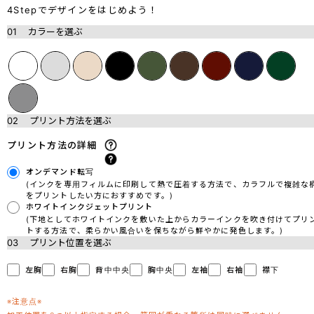
4Stepでデザインをはじめよう！
01
カラーを選ぶ
02
プリント方法を選ぶ
プリント方法の詳細
オンデマンド転写
(インクを専用フィルムに印刷して熱で圧着する方法で、カラフルで複雑な
をプリントしたい方におすすめです。)
ホワイトインクジェットプリント
(下地としてホワイトインクを敷いた上からカラーインクを吹き付けてプリ
トする方法で、柔らかい風合いを保ちながら鮮やかに発色します。)
03
プリント位置を選ぶ
左胸
右胸
背中中央
胸中央
左袖
右袖
襟下
※注意点※