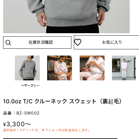
在庫状況確認
お気に入り
グリーン
ヘザーグレー
10.0oz T/C クルーネック スウェット（裏起毛）
品番：BZ-SW002
3,300～
¥
送料無料丨※プリント代、オプション代は別途発生します。