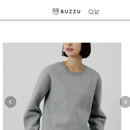
ホーム
>
パーカー・スウェット
>
スウェット
>
10.0oz T/C クルーネック スウェット（裏起毛）
大口注文をご希望の方はコチラ
大口注文はこちら