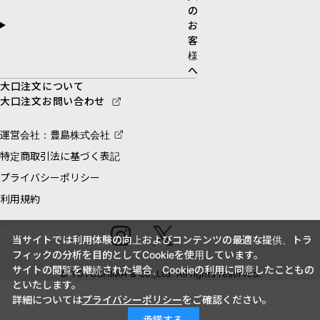
の
お
客
様
へ
大口注文について
大口注文お問い合わせ
運営会社：豊島株式会社
特定商取引法に基づく表記
プライバシーポリシー
利用規約
お問い合わせ
当サイトでは利用体験の向上およびコンテンツの最適な提供、トラ
フィックの分析を目的としてCookieを使用しています。
サイトの閲覧を継続された場合、Cookieの利用に同意したこともの
© TOYOSHIMA & Co.,Ltd. All rights reserved.
といたします。
詳細については
プライバシーポリシー
をご確認ください。
承諾する