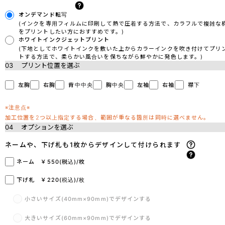
オンデマンド転写
(インクを専用フィルムに印刷して熱で圧着する方法で、カラフルで複雑な
をプリントしたい方におすすめです。)
ホワイトインクジェットプリント
(下地としてホワイトインクを敷いた上からカラーインクを吹き付けてプリ
トする方法で、柔らかい風合いを保ちながら鮮やかに発色します。)
03
プリント位置を選ぶ
左胸
右胸
背中中央
胸中央
左袖
右袖
襟下
※注意点※
加工位置を2つ以上指定する場合、範囲が重なる箇所は同時に選べません。
04
オプションを選ぶ
ネームや、下げ札も1枚からデザインして付けられます
ネーム ￥550(税込)/枚
下げ札 ￥220(税込)/枚
小さいサイズ(40mm×90mm)でデザインする
大きいサイズ(60mm×90mm)でデザインする