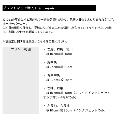
プリントなしで購入する
12.0ozの厚め生地と裏起毛で十分な保温性があり、肌寒い日もふんわりあたたかなプ
オーバーパーカー。
生地目の横取り仕様と、両脇にリブ編み生地の切替しが入っているサイドパネル仕様
で、型崩れや伸びを軽減してくれます。
入稿規定に関する注意点は
こちら
をご覧ください。
プリント範囲
・ 左胸、右胸、襟下
横10cm×縦10cm
・ 胸中央
横27cm×縦20cm
・ 背中中央
横32cm×縦38cm
・ 左袖、右袖
横10cm×縦10cm（ホワイトインクジェット、
オンデマンド転写のみ）
・ 左長袖、右長袖
横10cm×縦35cm（インクジェットのみ）