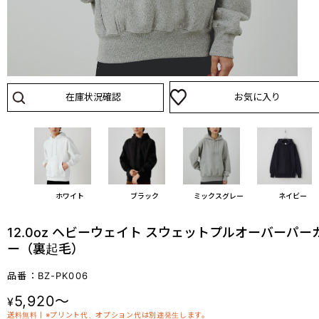
在庫状況確認
お気に入り
ホワイト
ブラック
ミックスグレー
ネイビー
12.0oz ヘビーウェイト スウェットプルオーバーパー
ー（裏起毛）
品番：BZ-PK006
5,920～
¥
送料無料丨※プリント代、オプション代は別途発生します。