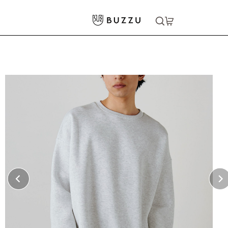
ホーム
>
パーカー・スウェット
>
スウェット
>
10.0oz T/C ビッグシルエット クルーネックスウェット（裏起毛）
大口注文をご希望の方はコチラ
大口注文はこちら