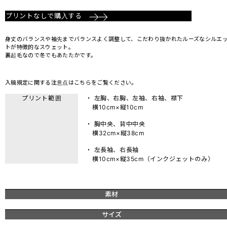
プリントなしで購入する
身丈のバランスや袖先までバランスよく調整して、こだわり抜かれたルーズなシルエ
トが特徴的なスウェット。
裏起毛なので冬でもあたたかです。
入稿規定に関する注意点は
こちら
をご覧ください。
プリント範囲
・ 左胸、右胸、左袖、右袖、襟下
横10cm×縦10cm
・ 胸中央、背中中央
横32cm×縦38cm
・ 左長袖、右長袖
横10cm×縦35cm（インクジェットのみ）
素材
サイズ