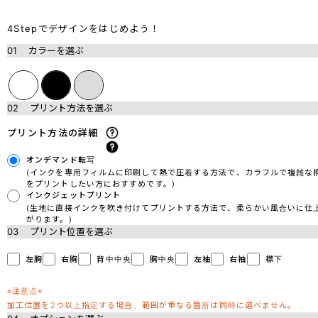
4Stepでデザインをはじめよう！
01
カラーを選ぶ
02
プリント方法を選ぶ
プリント方法の詳細
オンデマンド転写
(インクを専用フィルムに印刷して熱で圧着する方法で、カラフルで複雑な
をプリントしたい方におすすめです。)
インクジェットプリント
(生地に直接インクを吹き付けてプリントする方法で、柔らかい風合いに仕
がります。)
03
プリント位置を選ぶ
左胸
右胸
背中中央
胸中央
左袖
右袖
襟下
※注意点※
加工位置を2つ以上指定する場合、範囲が重なる箇所は同時に選べません。