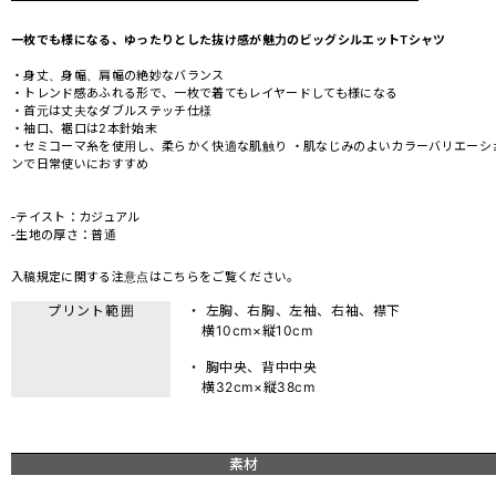
一枚でも様になる、ゆったりとした抜け感が魅力のビッグシルエットTシャツ
・身丈、身幅、肩幅の絶妙なバランス
・トレンド感あふれる形で、一枚で着てもレイヤードしても様になる
・首元は丈夫なダブルステッチ仕様
・袖口、裾口は2本針始末
・セミコーマ糸を使用し、柔らかく快適な肌触り ・肌なじみのよいカラーバリエーシ
ンで日常使いにおすすめ
‐テイスト：カジュアル
‐生地の厚さ：普通
入稿規定に関する注意点は
こちら
をご覧ください。
プリント範囲
・ 左胸、右胸、左袖、右袖、襟下
横10cm×縦10cm
・ 胸中央、背中中央
横32cm×縦38cm
素材