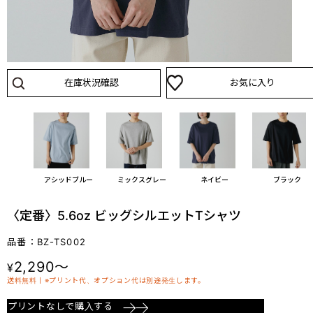
在庫状況確認
お気に入り
パープル
アシッドブルー
ミックスグレー
ネイビー
ブラック
〈定番〉5.6oz ビッグシルエットTシャツ
品番：BZ-TS002
2,290～
¥
送料無料丨※プリント代、オプション代は別途発生します。
プリントなしで購入する