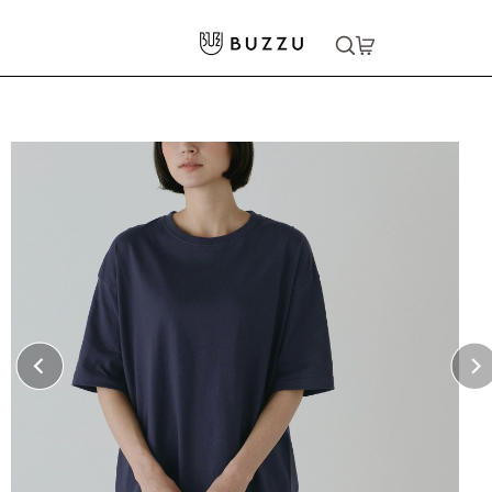
ホーム
>
Tシャツ（半袖）
>
〈定番〉5.6oz ビッグシルエットTシャツ
大口注文をご希望の方はコチラ
大口注文はこちら