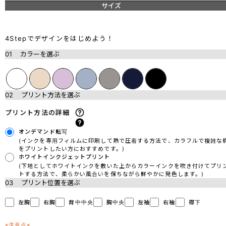
サイズ
4Stepでデザインをはじめよう！
01
カラーを選ぶ
02
プリント方法を選ぶ
プリント方法の詳細
オンデマンド転写
(インクを専用フィルムに印刷して熱で圧着する方法で、カラフルで複雑な
をプリントしたい方におすすめです。)
ホワイトインクジェットプリント
(下地としてホワイトインクを敷いた上からカラーインクを吹き付けてプリ
トする方法で、柔らかい風合いを保ちながら鮮やかに発色します。)
03
プリント位置を選ぶ
左胸
右胸
背中中央
胸中央
左袖
右袖
襟下
※注意点※