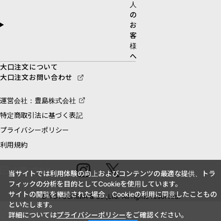
人
の
お
客
様
へ
大口注文について
大口注文お問い合わせ
運営会社：豊島株式会社
特定商取引法に基づく表記
プライバシーポリシー
利用規約
お問い合わせ
当サイトでは利用体験の向上およびコンテンツの最適な提供、トラ
フィックの分析を目的としてCookieを使用しています。
サイトの閲覧を継続された場合、Cookieの利用に同意したこともの
© TOYOSHIMA & Co.,Ltd. All rights reserved.
といたします。
詳細については
プライバシーポリシー
をご確認ください。