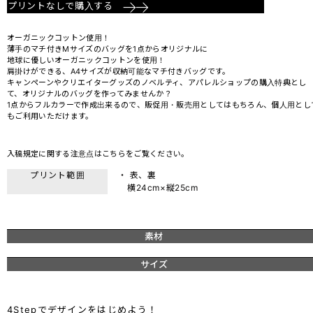
プリントなしで購入する
オーガニックコットン使用！
薄手のマチ付きMサイズのバッグを1点からオリジナルに
地球に優しいオーガニックコットンを使用！
肩掛けができる、A4サイズが収納可能なマチ付きバッグです。
キャンペーンやクリエイターグッズのノベルティ、アパレルショップの購入特典とし
て、オリジナルのバッグを作ってみませんか？
1点からフルカラーで作成出来るので、販促用・販売用としてはもちろん、個人用とし
もご利用いただけます。
入稿規定に関する注意点は
こちら
をご覧ください。
プリント範囲
・ 表、裏
横24cm×縦25cm
素材
サイズ
4Stepでデザインをはじめよう！