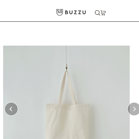
ホーム
>
バッグ・ポーチ
>
トートバッグ
>
4oz オーガニックコットントートバッグ（M）
大口注文をご希望の方はコチラ
大口注文はこちら