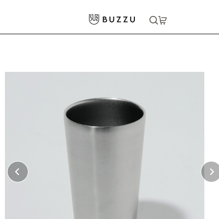
ホーム
>
キッチン・食器
>
カップ・グラス
>
フルカラーステンレスサーモタンブラー 450ml
大口注文をご希望の方はコチラ
大口注文はこちら