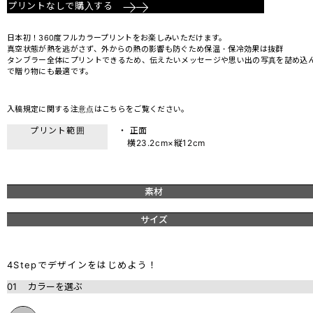
プリントなしで購入する
日本初！360度フルカラープリントをお楽しみいただけます。
真空状態が熱を逃がさず、外からの熱の影響も防ぐため保温・保冷効果は抜群
タンブラー全体にプリントできるため、伝えたいメッセージや思い出の写真を詰め込
で贈り物にも最適です。
入稿規定に関する注意点は
こちら
をご覧ください。
プリント範囲
・ 正面
横23.2cm×縦12cm
素材
サイズ
4Stepでデザインをはじめよう！
01
カラーを選ぶ