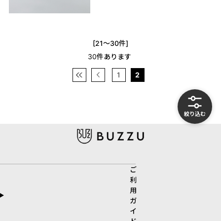
[21～30件]
30
件あります
1
2
絞り込む
ご
利
用
ガ
イ