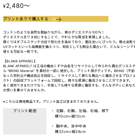
2,480～
¥
プリントありで購入する
コットンのような自然な肌触りながら、実はポリエステル100％！
ポリエステルをワタ状にすることで、やわらかな質感を実現しました。
襟ぐりはダブルステッチ仕様で耐久性を高めており、普段使いにぴったり。吸水速乾
UVカットといった高機能を備えつつ、街着としても馴染む風合いで、どんなシーンで
使える万能な一枚です。
【BLANK APPAREL】
BLANK APPAREL? は工場の繊維くずや古着をリサイクルして作られた再生ポリエス
ル "BRING Material” を素材の一部に使用した、プリント用ボディです。BRING（不
なった衣料品や繊維製品を回収し、リサイクルして新たな製品へと循環させるプロジ
クト）の回収プラットフォームで回収し、様々な資源に循環させることができます。
永く使用できるだけでなく、手放しても様々な資源に循環する、そんなボディにあな
の想いを乗せてみませんか。
※こちらは無地商品です。プリント加工は含まれておりません。
プリント範囲
・ 左胸、右胸、左袖、右袖、襟下
横10cm×縦10cm
・ 胸中央、背中中央
横32cm×縦38cm