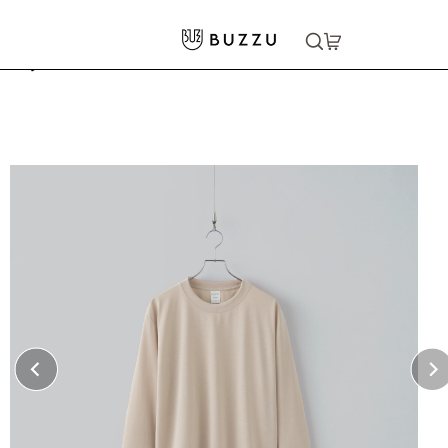
ホーム
>
Tシャツ（長袖）
［BLANK APPAREL］6.5oz ドライヘビーウェイトロングスリーブTシャ
>
ツ
大口注文をご希望の方はコチラ
大口注文はこちら