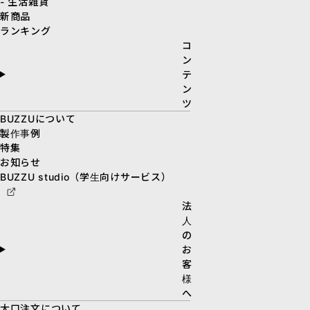
- 生活雑貨
新商品
ランキング
コ
ン
テ
ン
ツ
BUZZUについて
製作事例
特集
お知らせ
BUZZU studio（学生向けサービス）
法
人
の
お
客
様
へ
大口注文について