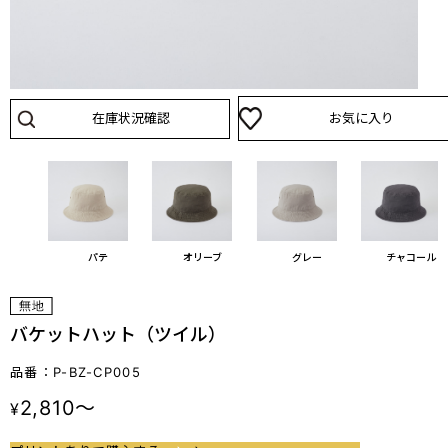
在庫状況確認
お気に入り
イト
パテ
オリーブ
グレー
チャコール
バケットハット（ツイル）
品番：P-BZ-CP005
2,810～
¥