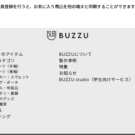
会員登録を行うと、お気に入り商品を他の端末と同期することができます
てのアイテム
BUZZUについて
カテゴリ
製作事例
シャツ（半袖）
特集
シャツ（長袖）
お知らせ
ーカー・スウェット
BUZZU studio（学生向けサービス）
ッグ・ポーチ
オル・布製品
ッチン・食器
マホグッズ
活雑貨
品
キング