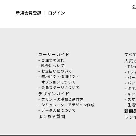
新規会員登録
｜
ログイン
ユーザーガイド
すべ
- ご注文の流れ
人気
- 料金について
- T
- お支払いについて
- T
- 無地注文・追加注文・
- パ
オプションについて
- バ
- 会員ステージについて
- タ
デザインガイド
- キ
- プリントの種類と選び方
- ス
- シミュレーターでデザイン作成
- 生
- データ入稿について
新商
よくある質問
ラン