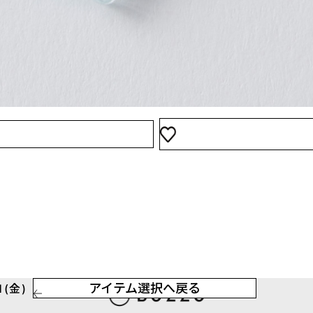
アイテム選択へ戻る
(金)