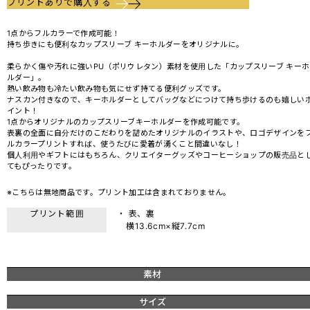
プリントありで購入する
1点からフルカラーで作成可能！
持ち歩きにも便利なカップスリーブ キーホルダーをオリジナルに。
柔らかく傷や汚れに強いPU（ポリウレタン）素材を使用した「カップスリーブ キーホ
ルダー」。
熱い飲み物も冷たい飲み物も気にせず持てる便利グッズです。
ナスカン付きなので、キーホルダーとしてバッグなどにつけて持ち歩けるのも嬉しい
イント！
1点からオリジナルのカップスリーブキーホルダーを作成可能です。
表裏の全面に自分だけのこだわりを詰めたオリジナルのイラストや、ロゴデザインを
ルカラープリントすれば、使うたびに愛着が湧くこと間違いなし！
個人利用やギフトにはもちろん、クリエイターグッズやコーヒーショップの販売品と
てもぴったりです。
※こちらは無地商品です。プリント加工は含まれておりません。
プリント範囲
・ 表、裏
横13.6cm×縦7.7cm
素材
サイズ