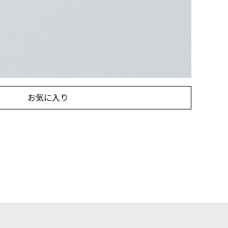
お気に入り