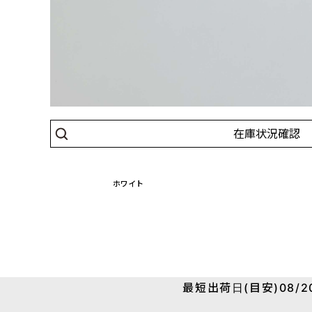
在庫状況確認
ホワイト
最短出荷日(目安)08/20